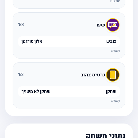
home
שער
'
58
כובש
אלון טורגמן
away
כרטיס צהוב
'
63
שחקן
שחקן לא משויך
away
נתוני משחק