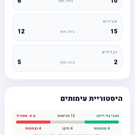
6
10
בית / חוץ
עבירות
12
15
בית / חוץ
נבדלים
5
2
בית / חוץ
היסטוריית עימותים
מכבי בני ריינה
12
פגישות
מ.ס. אשדוד
4
נצחונות
4
תיקו
4
נצחונות