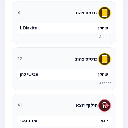
כרטיס צהוב
'
8
שחקן
I. Diakite
Ashdod
כרטיס צהוב
'
12
שחקן
אבישי כהן
Ashdod
חילוף יוצא
'
41
יוצא
איד הבשי