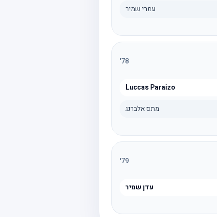
עמרי שמיר
'
78
Luccas Paraizo
מתס אלברנג
'
79
עדן שמיר