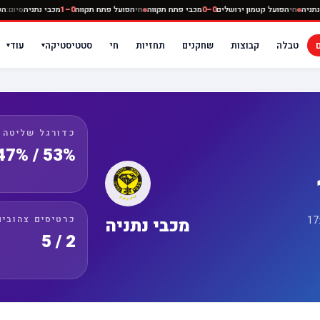
ה
0–0
מכבי נתניה
חי
הפועל קטמון ירושלים
0–0
מכבי פתח תקווה
חי
הפועל פתח תקווה
0–1
מכבי נ
טבלה
קבוצות
שחקנים
תחזיות
חי
סטטיסטיקה
עוד
▾
▾
כדורגל שליטה
53% / 47%
כרטיסים צהובים
מכבי נתניה
2 / 5