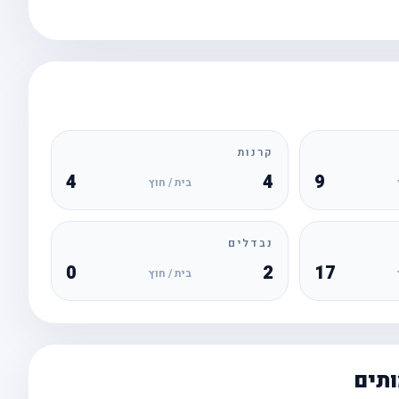
קרנות
4
4
9
בית / חוץ
נבדלים
0
2
17
בית / חוץ
ותים