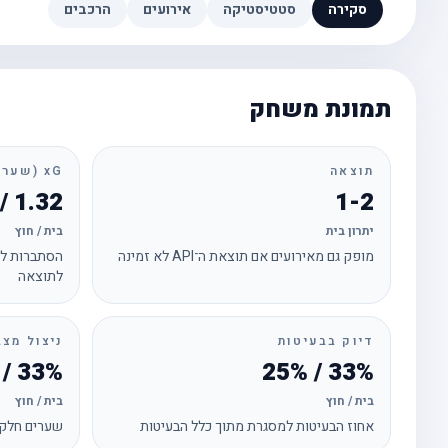
סקירה
סטטיסטיקה
אירועים
הרכבים
תמונת משחק
תוצאה
xG (שערים צפויים)
1.32 / 0.58
1-2
יתרון בית
בית / חוץ
מופק גם מאירועים אם תוצאת ה־API לא זמינה
הסתברות לכ
לתוצאה
דיוק בבעיטות
ניצול מצב
33% / 100%
33% / 25%
בית / חוץ
בית / חוץ
אחוז הבעיטות למסגרת מתוך כלל הבעיטות
שערים חלקי