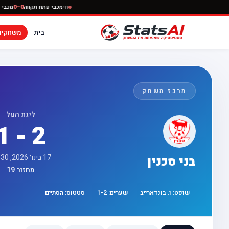
חי
מכבי פתח תקוו
בית
משחקים
מרכז משחק
ליגת העל
1 - 2
17 בינו׳ 2026, 17:30
בני סכנין
מחזור 19
שופט:
ו. בונדארייב
שערים:
2
-
1
סטטוס:
הסתיים