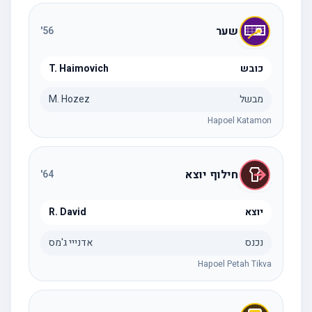
שער
'
56
כובש
T. Haimovich
מבשל
M. Hozez
Hapoel Katamon
חילוף יוצא
'
64
יוצא
R. David
נכנס
אדנייי ג'מס
Hapoel Petah Tikva