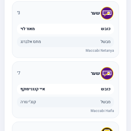
שער
'
3
כובש
מאור לוי
מבשל
מתס אלברנג
Maccabi Netanya
שער
'
7
כובש
איי קנגניסוקף
מבשל
קנג'י גורה
Maccabi Haifa