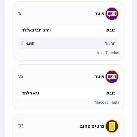
שער
'
5
כובש
והיב חביבאללה
מבשל
E. Balilti
Ironi Tiberias
שער
'
23
כובש
גיא מלמד
Maccabi Haifa
כרטיס צהוב
'
33