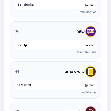
שחקן
Sambinha
Ironi Tiberias
שער
'
36
כובש
קני סף
Maccabi Haifa
כרטיס צהוב
'
44
שחקן
פירס אבו
Ironi Tiberias