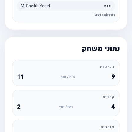
נכנס
M. Sheikh Yosef
Bnei Sakhnin
נתוני משחק
בעיטות
11
9
בית / חוץ
קרנות
2
4
בית / חוץ
עבירות