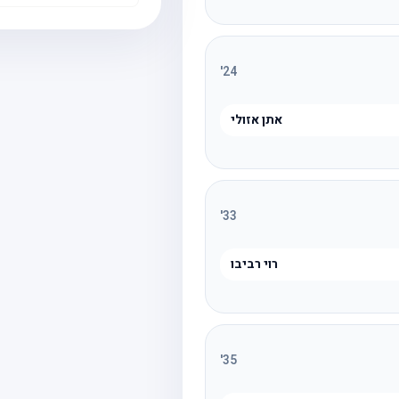
'
24
אתן אזולי
'
33
רוי רביבו
'
35