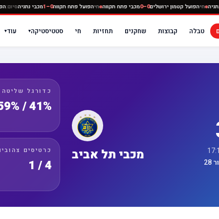
מכבי נתניה
חי
הפועל קטמון ירושלים
0–0
מכבי פתח תקווה
חי
הפועל פתח תקווה
0–1
מכבי נתניה
טבלה
קבוצות
שחקנים
תחזיות
חי
סטטיסטיקה
עוד
▾
▾
כדורגל שליטה
41% / 59%
כרטיסים צהובים
מכבי תל אביב
4 / 1
28