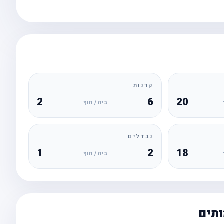
קרנות
2
6
20
בית / חוץ
נבדלים
1
2
18
בית / חוץ
ותים