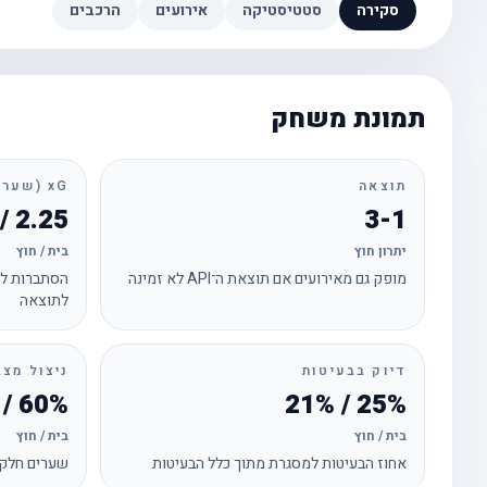
סקירה
סטטיסטיקה
אירועים
הרכבים
תמונת משחק
תוצאה
xG (שערים צפויים)
2.25 / 1.48
3-1
יתרון חוץ
בית / חוץ
מופק גם מאירועים אם תוצאת ה־API לא זמינה
הסתברות לכ
לתוצאה
דיוק בבעיטות
ניצול מצב
60% / 33%
25% / 21%
בית / חוץ
בית / חוץ
אחוז הבעיטות למסגרת מתוך כלל הבעיטות
שערים חלקי