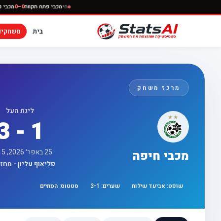
חי
מכבי פתח תקווה
0–0
בית
משחקים
מרכז משחק
ליגת העל
3 - 1
25 באפר׳ 2026, 17:15
מכבי חיפה
פליאוף עליון - מחזור 
שופט:
אביעד שילוח
שערים:
1
-
3
סטטוס:
הסתיים