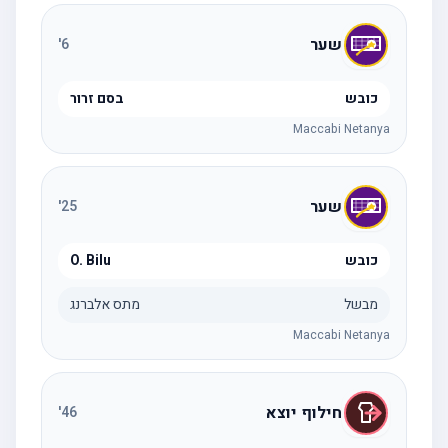
שער
'
6
כובש
בסם זרור
Maccabi Netanya
שער
'
25
כובש
O. Bilu
מבשל
מתס אלברנג
Maccabi Netanya
חילוף יוצא
'
46