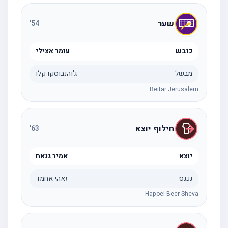
שער
'
54
כובש
עומר אצילי
מבשל
ג'והנבוסקו קלו
Beitar Jerusalem
חילוף יוצא
'
63
יוצא
אמיר גנאח
נכנס
זאהי אחמד
Hapoel Beer Sheva