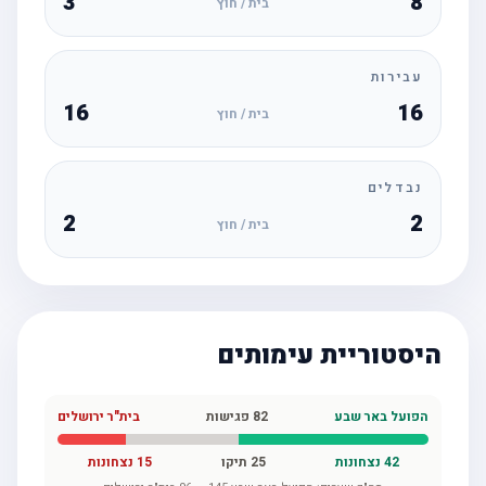
3
8
בית / חוץ
עבירות
16
16
בית / חוץ
נבדלים
2
2
בית / חוץ
היסטוריית עימותים
הפועל באר שבע
82
פגישות
בית"ר ירושלים
42
נצחונות
25
תיקו
15
נצחונות