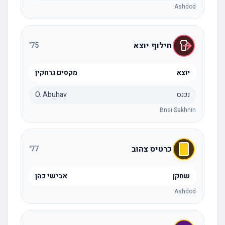
Ashdod
חילוף יוצא
'
75
יוצא
מקסים גרחקין
נכנס
O. Abuhav
Bnei Sakhnin
כרטיס צהוב
'
77
שחקן
אבישי כהן
Ashdod