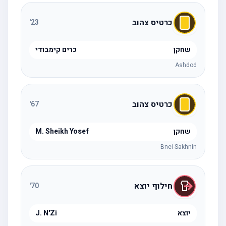
כרטיס צהוב
'
23
שחקן
כרים קימבודי
Ashdod
כרטיס צהוב
'
67
שחקן
M. Sheikh Yosef
Bnei Sakhnin
חילוף יוצא
'
70
יוצא
J. N'Zi