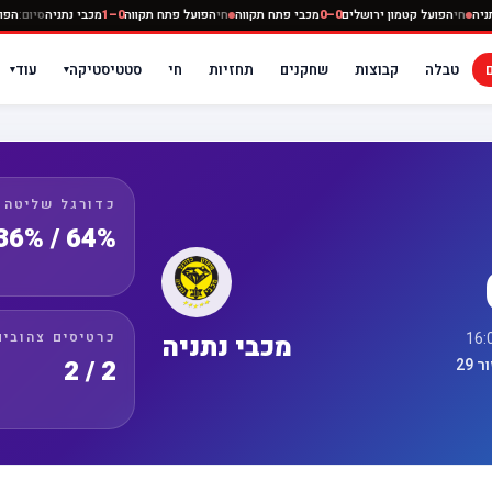
0
מכבי נתניה
חי
הפועל קטמון ירושלים
0–0
מכבי פתח תקווה
חי
הפועל פתח תקווה
0–1
מכבי נתני
טבלה
קבוצות
שחקנים
תחזיות
חי
סטטיסטיקה
עוד
▾
▾
כדורגל שליטה
64% / 36%
כרטיסים צהובים
מכבי נתניה
2 / 2
29