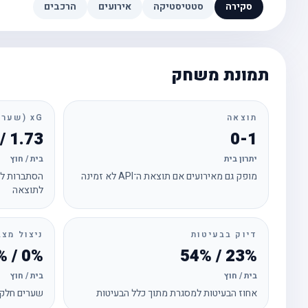
סקירה
סטטיסטיקה
אירועים
הרכבים
תמונת משחק
תוצאה
xG (שערים צפויים)
1.73 / 2.24
0-1
יתרון בית
בית / חוץ
מופק גם מאירועים אם תוצאת ה־API לא זמינה
הסתברות לכ
לתוצאה
דיוק בבעיטות
ניצול מצב
0% / 14%
23% / 54%
בית / חוץ
בית / חוץ
אחוז הבעיטות למסגרת מתוך כלל הבעיטות
שערים חלקי