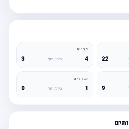
קרנות
3
4
22
בית / חוץ
נבדלים
0
1
9
בית / חוץ
ותים