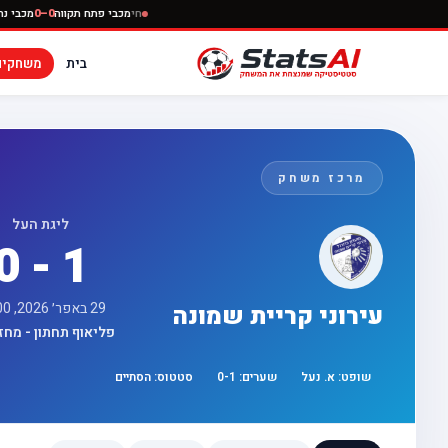
חי
מכבי פתח תקווה
–0
בית
משחקים
מרכז משחק
ליגת העל
0 - 1
29 באפר׳ 2026, 16:00
עירוני קריית שמונה
פליאוף תחתון - מחזור 
שופט:
א. נעל
שערים:
1
-
0
סטטוס:
הסתיים