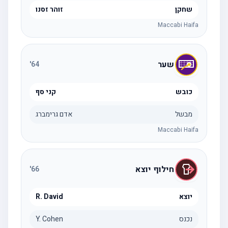
שחקן
זוהר זסנו
Maccabi Haifa
שער
'
64
כובש
קני סף
מבשל
אדם גרימברג
Maccabi Haifa
חילוף יוצא
'
66
יוצא
R. David
נכנס
Y. Cohen