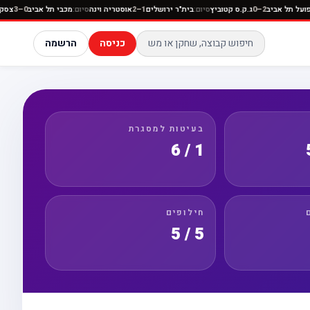
תניה
סיום:
הפועל תל אביב
2–0
ג.ק.ס קטוביץ
סיום:
בית"ר ירושלים
1–2
אוסטריה וינה
סיום:
מכבי תל א
כניסה
הרשמה
בעיטות למסגרת
1 / 6
חילופים
5 / 5