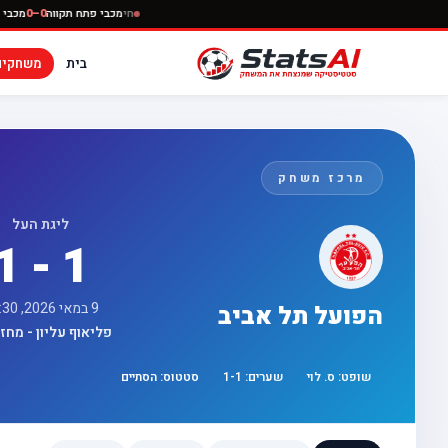
חי
מכבי פתח תקוו
בית
משחקים
מרכז משחק
ליגת העל
1 - 1
9 במאי 2026, 17:30
הפועל תל אביב
פליאוף עליון - מחזור 
שופט:
ס. לוי
שערים:
1
-
1
סטטוס:
הסתיים