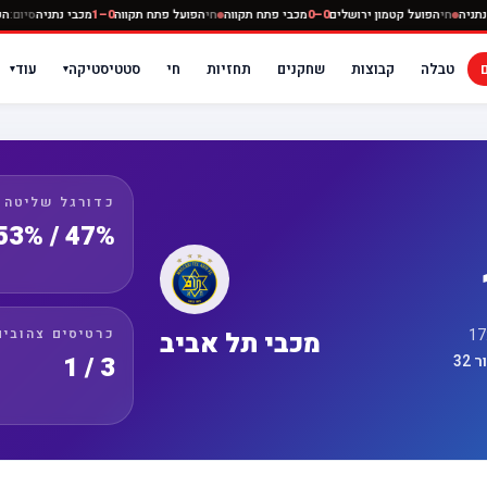
ה
0–0
מכבי נתניה
חי
הפועל קטמון ירושלים
0–0
מכבי פתח תקווה
חי
הפועל פתח תקווה
0–1
מכבי נ
טבלה
קבוצות
שחקנים
תחזיות
חי
סטטיסטיקה
עוד
▾
▾
כדורגל שליטה
47% / 53%
כרטיסים צהובים
מכבי תל אביב
3 / 1
32