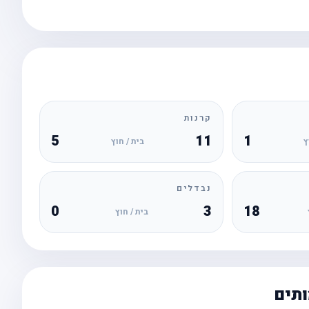
קרנות
5
11
1
ץ
בית / חוץ
נבדלים
0
3
18
בית / חוץ
ותים