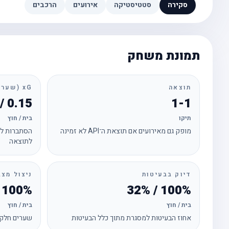
סקירה
סטטיסטיקה
אירועים
הרכבים
תמונת משחק
תוצאה
xG (שערים צפויים)
0.15 / 2.22
1-1
תיקו
בית / חוץ
מופק גם מאירועים אם תוצאת ה־API לא זמינה
הסתברות לכ
לתוצאה
דיוק בבעיטות
ניצול מצב
100% / 17%
100% / 32%
בית / חוץ
בית / חוץ
אחוז הבעיטות למסגרת מתוך כלל הבעיטות
שערים חלקי