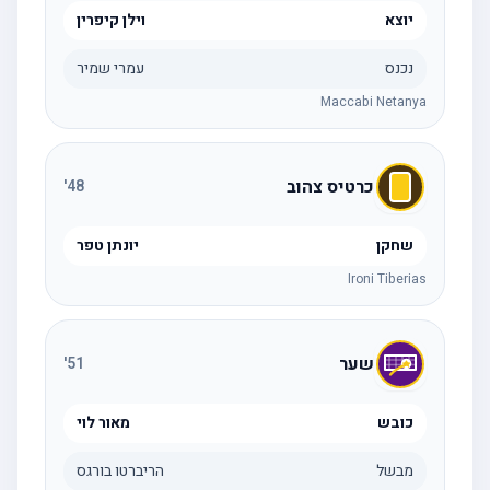
יוצא
וילן קיפרין
נכנס
עמרי שמיר
Maccabi Netanya
כרטיס צהוב
'
48
שחקן
יונתן טפר
Ironi Tiberias
שער
'
51
כובש
מאור לוי
מבשל
הריברטו בורגס