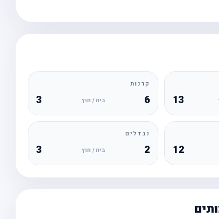
קרנות
3
6
13
בית / חוץ
נבדלים
3
2
12
בית / חוץ
ותים