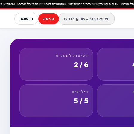
ום:
הפועל תל אביב
2–0
ג.ק.ס קטוביץ
סיום:
בית"ר ירושלים
1–2
אוסטריה וינה
סיום:
מכבי תל אביב
0–3
כניסה
הרשמה
בעיטות למסגרת
6 / 2
חילופים
5 / 5