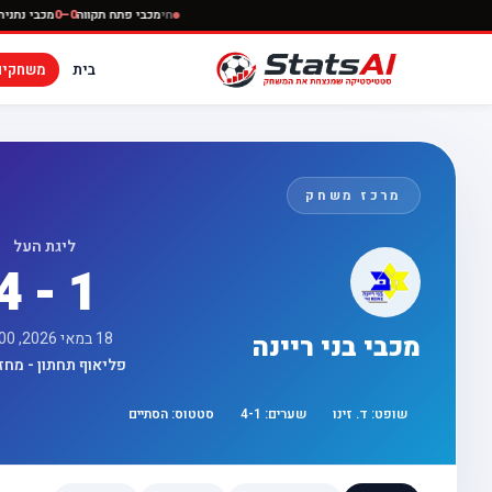
חי
מכבי פתח תקווה
0–0
מ
בית
משחקים
מרכז משחק
ליגת העל
4 - 1
18 במאי 2026, 17:00
מכבי בני ריינה
פליאוף תחתון - מחזור 
שופט:
ד. זינו
שערים:
1
-
4
סטטוס:
הסתיים