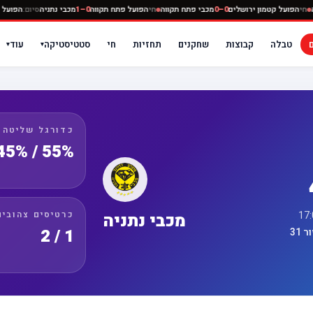
כבי נתניה
חי
הפועל קטמון ירושלים
0–0
מכבי פתח תקווה
חי
הפועל פתח תקווה
0–1
מכבי נתניה
סי
טבלה
קבוצות
שחקנים
תחזיות
חי
סטטיסטיקה
עוד
▾
▾
כדורגל שליטה
55% / 45%
כרטיסים צהובים
מכבי נתניה
1 / 2
31