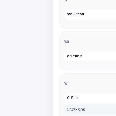
'
51
עמרי שמיר
'
60
אחמד טה
'
61
O. Bilu
מתס אלברנג