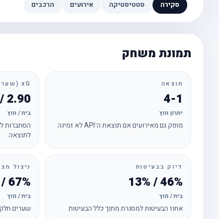
סקירה
סטטיסטיקה
אירועים
הרכבים
תמונת משחק
תוצאה
xG (שערים צפויים)
2.90 / 0.70
4-1
יתרון חוץ
בית / חוץ
מופק גם מאירועים אם תוצאת ה־API לא זמינה
הסתברות לכ
לתוצאה
דיוק בבעיטות
ניצול מצב
67% / 50%
46% / 13%
בית / חוץ
בית / חוץ
אחוז הבעיטות למסגרת מתוך כלל הבעיטות
שערים חלקי