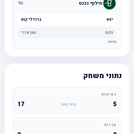
חילוף נכנס
'
46
יצא
ברנדלי קוס
נכנס
שון אדרי
away
נתוני משחק
בעיטות
17
5
בית / חוץ
קרנות