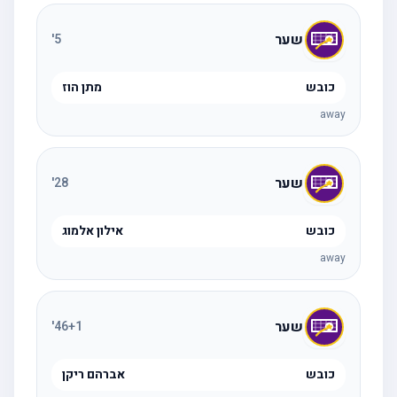
שער
'
5
כובש
מתן הוז
away
שער
'
28
כובש
אילון אלמוג
away
שער
'
46
+1
כובש
אברהם ריקן