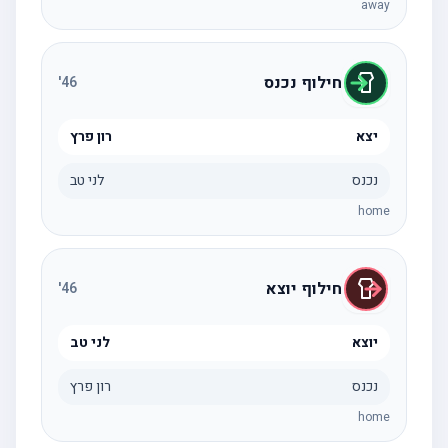
away
חילוף נכנס
'
46
יצא
רון פרץ
נכנס
לני טב
home
חילוף יוצא
'
46
יוצא
לני טב
נכנס
רון פרץ
home