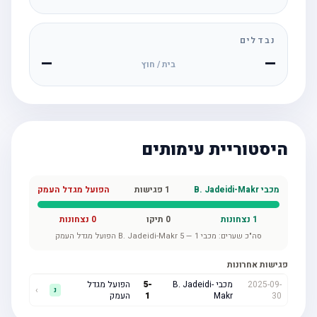
נבדלים
—
—
בית / חוץ
היסטוריית עימותים
מכבי B. Jadeidi-Makr
1
פגישות
הפועל מגדל העמק
1
נצחונות
0
תיקו
0
נצחונות
סה"כ שערים:
מכבי B. Jadeidi-Makr
1
—
5
הפועל מגדל העמק
פגישות אחרונות
2025-09-
מכבי B. Jadeidi-
-
5
הפועל מגדל
›
נ
30
Makr
1
העמק