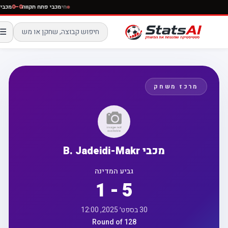
חי
מכבי פתח תקווה
0–0
מ
☰
מרכז משחק
מכבי B. Jadeidi-Makr
גביע המדינה
1 - 5
30 בספט׳ 2025, 12:00
Round of 128