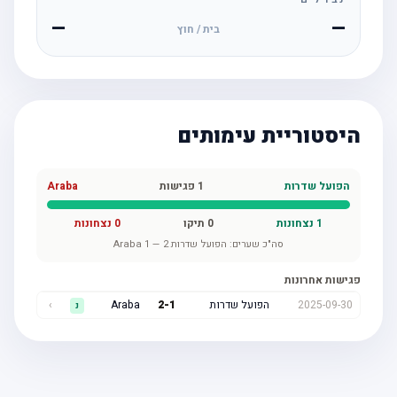
—
—
בית / חוץ
היסטוריית עימותים
הפועל שדרות
1
פגישות
Araba
1
נצחונות
0
תיקו
0
נצחונות
סה"כ שערים:
הפועל שדרות
2
—
1
Araba
פגישות אחרונות
2025-09-30
הפועל שדרות
1
-
2
Araba
›
נ