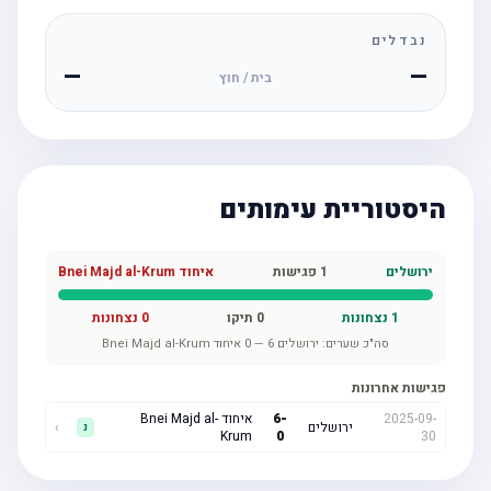
נבדלים
—
—
בית / חוץ
היסטוריית עימותים
ירושלים
1
פגישות
איחוד Bnei Majd al-Krum
1
נצחונות
0
תיקו
0
נצחונות
סה"כ שערים:
ירושלים
6
—
0
איחוד Bnei Majd al-Krum
פגישות אחרונות
2025-09-
-
6
איחוד Bnei Majd al-
ירושלים
›
נ
Krum
0
30