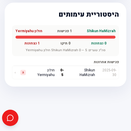
היסטוריית עימותים
Shikun HaMizrah
1
פגישות
חולון Yermiyahu
0
נצחונות
0
תיקו
1
נצחונות
סה"כ שערים:
5
—
0
Shikun HaMizrah
חולון Yermiyahu
פגישות אחרונות
2025-09-
Shikun
-
0
חולון
›
ה
Yermiyahu
5
HaMizrah
30