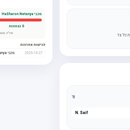
מכבי HaSharon Netanya
0
נצחונות
סה"כ שער
ת כל צד
פגישות אחרונות
2025-10-27
מכבי HaSharon Netanya
'
8
N. Saif