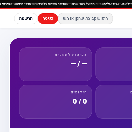
יוניון סן ז׳ילואז
3–3
בודו/גלימט
סיום:
הפועל באר שבע
1–0
הכוכב האדום בלגרד
סיום:
מכבי חיפה
4–2
כניסה
הרשמה
בעיטות למסגרת
— / —
חילופים
0 / 0