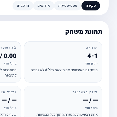
סקירה
סטטיסטיקה
אירועים
הרכבים
תמונת משחק
תוצאה
xG (שערים צפויים)
0.00 / 0.00
4-1
יתרון חוץ
בית / חוץ
מופק גם מאירועים אם תוצאת ה־API לא זמינה
הסתברות לכ
לתוצאה
דיוק בבעיטות
ניצול מצב
— / —
— / —
בית / חוץ
בית / חוץ
אחוז הבעיטות למסגרת מתוך כלל הבעיטות
שערים חלקי