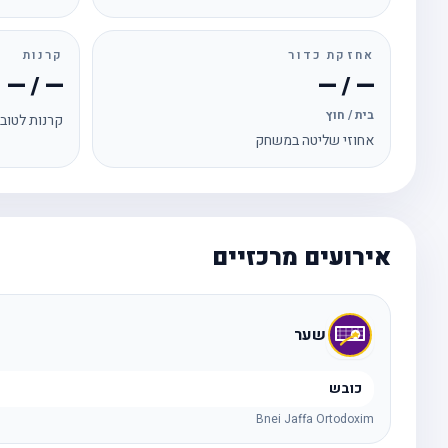
אחזקת כדור
קרנות
— / —
— / —
בית / חוץ
קרנות לטוב
אחוזי שליטה במשחק
אירועים מרכזיים
שער
כובש
Bnei Jaffa Ortodoxim