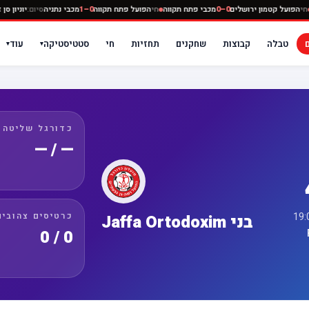
י נתניה
חי
הפועל קטמון ירושלים
0–0
מכבי פתח תקווה
חי
הפועל פתח תקווה
0–1
מכבי נתניה
סיום:
טבלה
קבוצות
שחקנים
תחזיות
חי
סטטיסטיקה
עוד
▾
▾
כדורגל שליטה
— / —
כרטיסים צהובים
בני Jaffa Ortodoxim
0 / 0