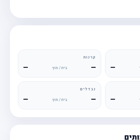
קרנות
—
—
—
בית / חוץ
נבדלים
—
—
—
בית / חוץ
ותים