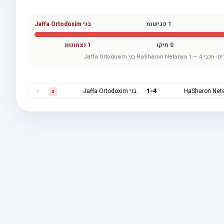
1
פגישות
בני Jaffa Ortodoxim
0
תיקו
1
נצחונות
ים:
מכבי HaSharon Netanya
4
—
1
בני Jaffa Ortodoxim
4
-
1
בני Jaffa Ortodoxim
›
ה