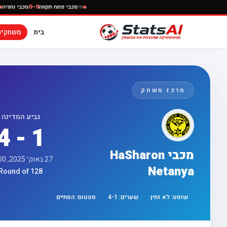
חי
מכבי פתח תקווה
0–0
מכב
בית
משחקים
מרכז משחק
גביע המדינה
4 - 1
מכבי HaSharon
27 באוק׳ 2025, 19:00
Netanya
Round of 128
שופט:
לא זמין
שערים:
1
-
4
סטטוס:
הסתיים