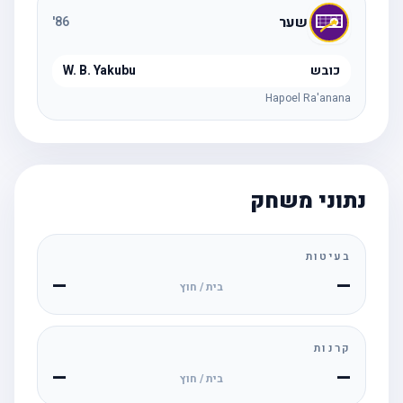
שער
'
86
כובש
W. B. Yakubu
Hapoel Ra'anana
נתוני משחק
בעיטות
—
—
בית / חוץ
קרנות
—
—
בית / חוץ