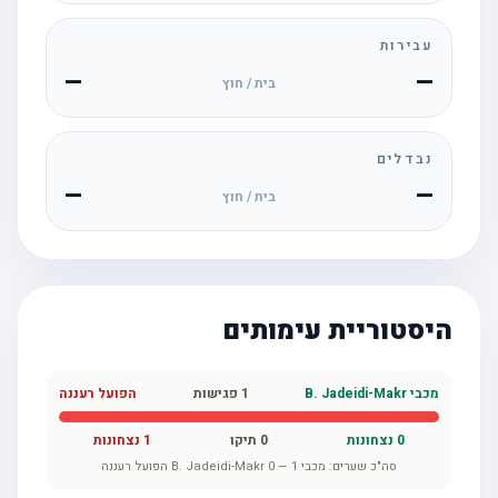
עבירות
—
—
בית / חוץ
נבדלים
—
—
בית / חוץ
היסטוריית עימותים
מכבי B. Jadeidi-Makr
1
פגישות
הפועל רעננה
0
נצחונות
0
תיקו
1
נצחונות
סה"כ שערים:
מכבי B. Jadeidi-Makr
1
—
0
הפועל רעננה