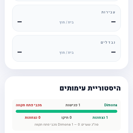
עבירות
—
—
בית / חוץ
נבדלים
—
—
בית / חוץ
היסטוריית עימותים
Dimona
1
פגישות
מכבי פתח תקווה
1
נצחונות
0
תיקו
0
נצחונות
סה"כ שערים:
0
—
1
Dimona
מכבי פתח תקווה