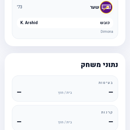
שער
'
73
כובש
K. Arshid
Dimona
נתוני משחק
בעיטות
—
—
בית / חוץ
קרנות
—
—
בית / חוץ