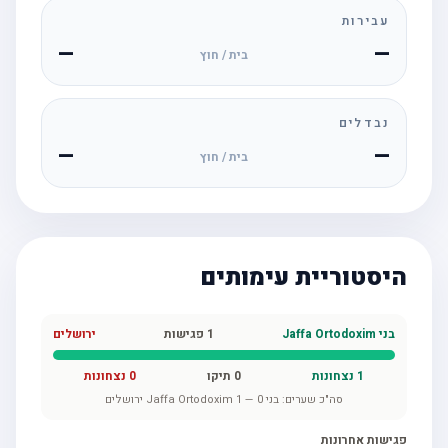
עבירות
—
—
בית / חוץ
נבדלים
—
—
בית / חוץ
היסטוריית עימותים
בני Jaffa Ortodoxim
1
פגישות
ירושלים
1
נצחונות
0
תיקו
0
נצחונות
סה"כ שערים:
בני Jaffa Ortodoxim
0
—
1
ירושלים
פגישות אחרונות