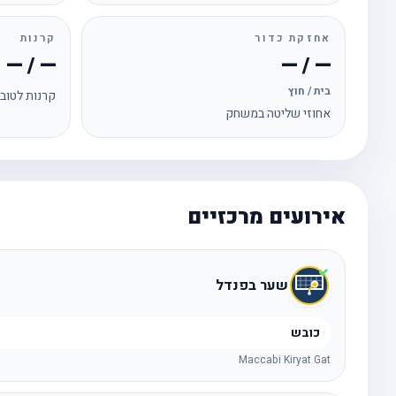
אחזקת כדור
קרנות
— / —
— / —
בית / חוץ
קרנות לטוב
אחוזי שליטה במשחק
אירועים מרכזיים
שער בפנדל
כובש
Maccabi Kiryat Gat