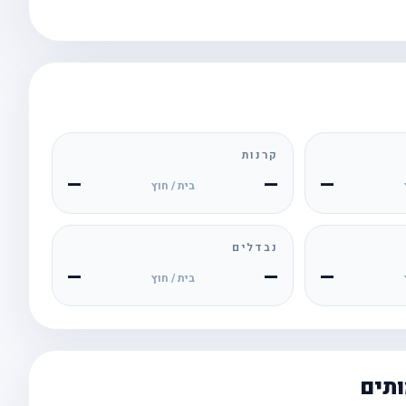
קרנות
—
—
—
בית / חוץ
נבדלים
—
—
—
בית / חוץ
ותים