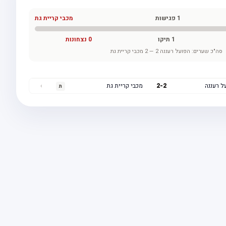
1
פגישות
מכבי קריית גת
1
תיקו
0
נצחונות
סה"כ שערים:
הפועל רעננה
2
—
2
מכבי קריית גת
ל רעננה
2
-
2
מכבי קריית גת
›
ת