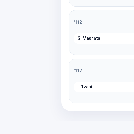
'
112
G. Mashata
'
117
I. Tzahi