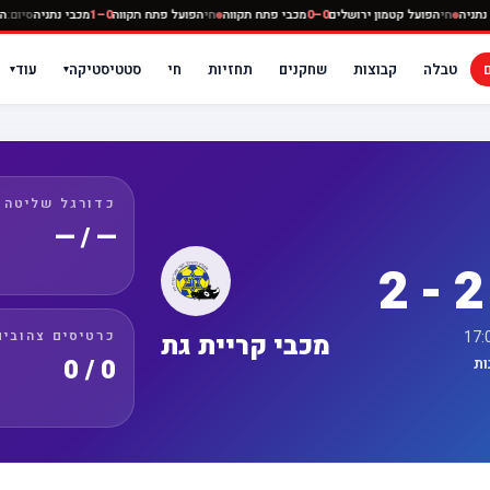
0–0
מכבי נתניה
חי
הפועל קטמון ירושלים
0–0
מכבי פתח תקווה
חי
הפועל פתח תקווה
0–1
מכבי נת
טבלה
קבוצות
שחקנים
תחזיות
חי
סטטיסטיקה
עוד
▾
▾
כדורגל שליטה
— / —
כרטיסים צהובים
מכבי קריית גת
0 / 0