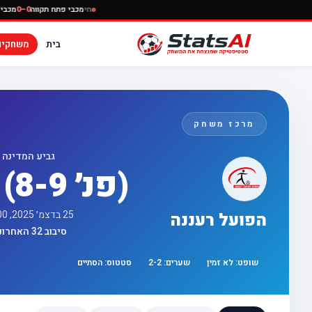
חי
מכבי פתח תקווה
בית
משחקים
מרכז משחק
גביע המדינה
2 - 2 (פנ׳ 8-9)
25 בדצמ׳ 2025, 17:00
הפועל רעננה
סיבוב 32 האחרונות
שופט:
לא זמין
שערים:
2
-
2
סטטוס:
הסתיים