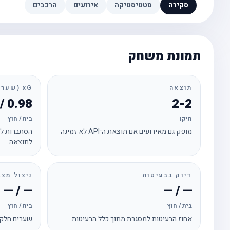
סקירה
סטטיסטיקה
אירועים
הרכבים
תמונת משחק
תוצאה
xG (שערים צפויים)
0.98 / 1.24
2-2
תיקו
בית / חוץ
מופק גם מאירועים אם תוצאת ה־API לא זמינה
הסתברות לכ
לתוצאה
דיוק בבעיטות
ניצול מצב
— / —
— / —
בית / חוץ
בית / חוץ
אחוז הבעיטות למסגרת מתוך כלל הבעיטות
שערים חלקי