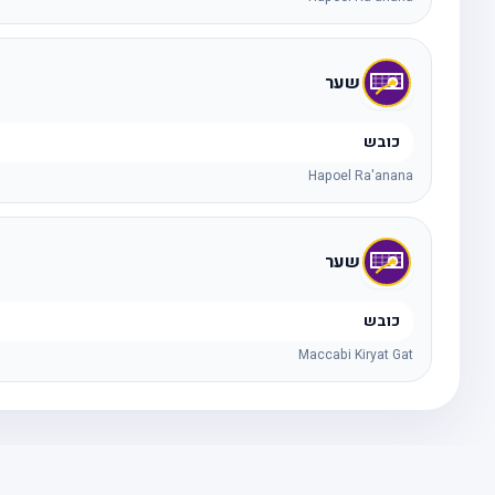
שער
כובש
Hapoel Ra'anana
שער
כובש
Maccabi Kiryat Gat