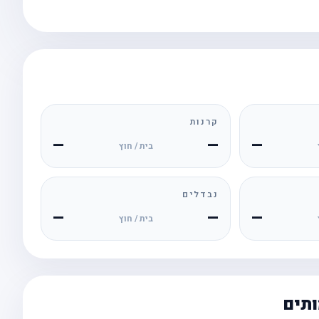
קרנות
—
—
—
בית / חוץ
נבדלים
—
—
—
בית / חוץ
ותים