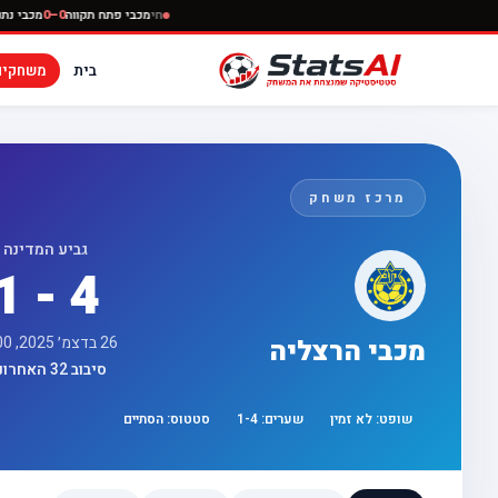
חי
מכבי פתח תקווה
0–0
בית
משחקים
מרכז משחק
גביע המדינה
1 - 4
26 בדצמ׳ 2025, 11:00
מכבי הרצליה
סיבוב 32 האחרונות
שופט:
לא זמין
שערים:
4
-
1
סטטוס:
הסתיים