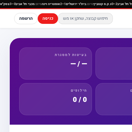
יום:
הפועל תל אביב
2–0
ג.ק.ס קטוביץ
סיום:
בית"ר ירושלים
1–2
אוסטריה וינה
סיום:
מכבי תל אביב
0–3
כניסה
הרשמה
בעיטות למסגרת
— / —
חילופים
0 / 0