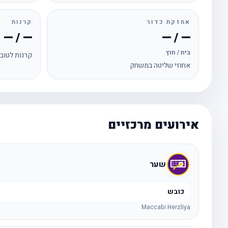
אחזקת כדור
קרנות
— / —
— / —
בית / חוץ
קרנות לטוב
אחוזי שליטה במשחק
אירועים מרכזיים
שער
כובש
Maccabi Herzliya