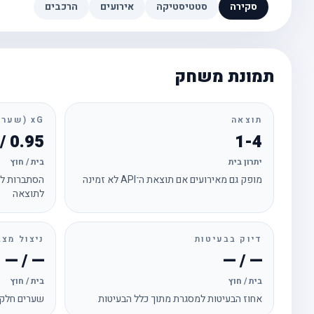
סקירה
סטטיסטיקה
אירועים
הרכבים
תמונת משחק
תוצאה
xG (שערים צפויים)
0.95 / 1.66
1-4
יתרון בית
בית / חוץ
מופק גם מאירועים אם תוצאת ה־API לא זמינה
הסתברות לכ
לתוצאה
דיוק בבעיטות
ניצול מצב
— / —
— / —
בית / חוץ
בית / חוץ
אחוז הבעיטות למסגרת מתוך כלל הבעיטות
שערים חלקי