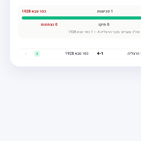
1
פגישות
כפר סבא 1928
0
תיקו
0
נצחונות
סה"כ שערים:
מכבי הרצליה
4
—
1
כפר סבא 1928
 הרצליה
1
-
4
כפר סבא 1928
›
נ