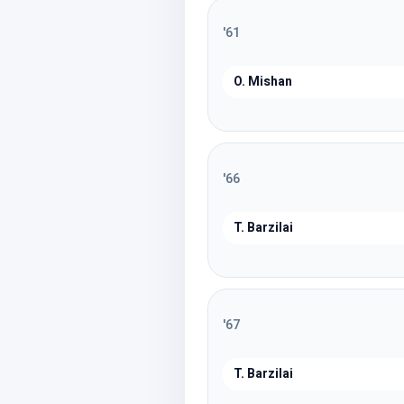
'
61
O. Mishan
'
66
T. Barzilai
'
67
T. Barzilai