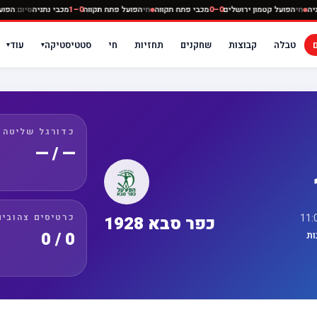
מכבי נתניה
חי
הפועל קטמון ירושלים
0–0
מכבי פתח תקווה
חי
הפועל פתח תקווה
0–1
מכבי נתניה
ס
טבלה
קבוצות
שחקנים
תחזיות
חי
סטטיסטיקה
עוד
▾
▾
כדורגל שליטה
— / —
כרטיסים צהובים
כפר סבא 1928
0 / 0