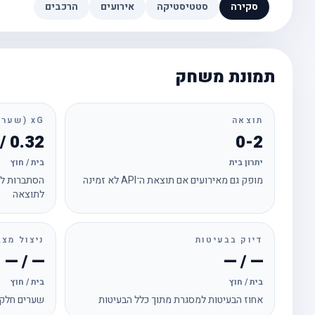
סקירה
סטטיסטיקה
אירועים
הרכבים
תמונת משחק
תוצאה
xG (שערים צפויים)
0.32 / 2.40
0-2
יתרון בית
בית / חוץ
מופק גם מאירועים אם תוצאת ה־API לא זמינה
הסתברות לכ
לתוצאה
דיוק בבעיטות
ניצול מצב
— / —
— / —
בית / חוץ
בית / חוץ
אחוז הבעיטות למסגרת מתוך כלל הבעיטות
שערים חלקי