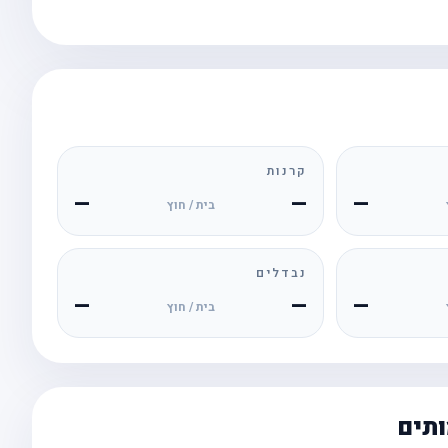
קרנות
—
—
—
בית / חוץ
נבדלים
—
—
—
בית / חוץ
ותים