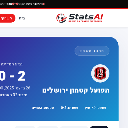
חי
מכבי פתח תקווה
0–0
מ
בית
משחקים
מרכז משחק
גביע המדינה
0 - 2
26 בדצמ׳ 2025, 12:00
הפועל קטמון ירושלים
סיבוב 32 האחרונות
שופט:
לא זמין
שערים:
2
-
0
סטטוס:
הסתיים