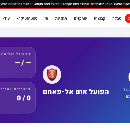
כבי נתניה
חי
הפועל קטמון ירושלים
0–0
מכבי פתח תקווה
חי
הפועל פתח תקווה
0–1
מכבי נתניה
סיו
טבלה
קבוצות
שחקנים
תחזיות
חי
סטטיסטיקה
עוד
▾
▾
כדורגל שליטה
— / —
כרטיסים צהובים
הפועל אום אל-פאחם
0 / 0