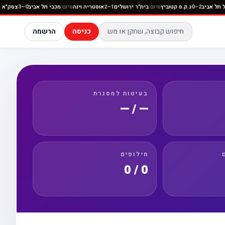
ם:
הפועל תל אביב
2–0
ג.ק.ס קטוביץ
סיום:
בית"ר ירושלים
1–2
אוסטריה וינה
סיום:
מכבי תל אביב
0–3
כניסה
הרשמה
בעיטות למסגרת
— / —
חילופים
0 / 0