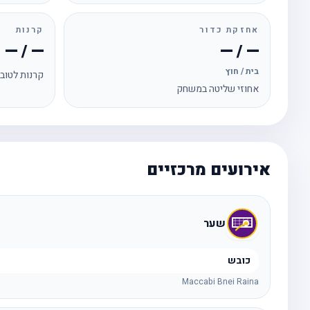
אחזקת כדור
קרנות
— / —
— / —
בית / חוץ
קרנות לטוב
אחוזי שליטה במשחק
אירועים מרכזיים
שער
כובש
Maccabi Bnei Raina