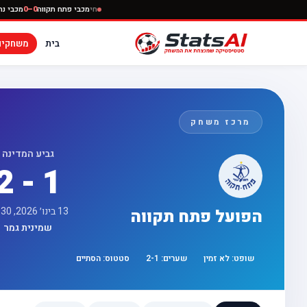
חי
מכבי פתח תקווה
0–0
בית
משחקים
מרכז משחק
גביע המדינה
2 - 1
13 בינו׳ 2026, 17:30
הפועל פתח תקווה
שמינית גמר
שופט:
לא זמין
שערים:
1
-
2
סטטוס:
הסתיים