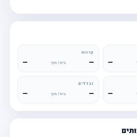
קרנות
—
—
—
בית / חוץ
נבדלים
—
—
—
בית / חוץ
ותים