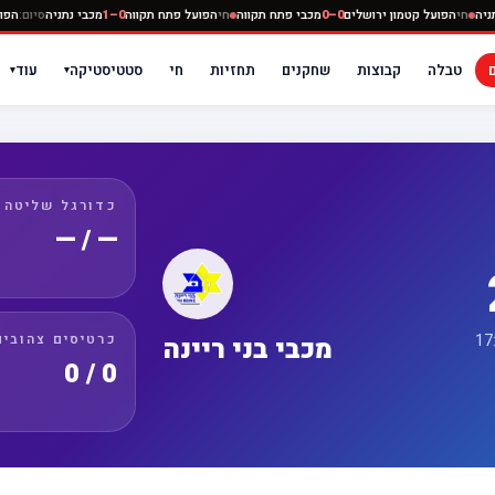
מכבי נתניה
חי
הפועל קטמון ירושלים
0–0
מכבי פתח תקווה
חי
הפועל פתח תקווה
0–1
מכבי נתניה
טבלה
קבוצות
שחקנים
תחזיות
חי
סטטיסטיקה
עוד
▾
▾
כדורגל שליטה
— / —
כרטיסים צהובים
מכבי בני ריינה
0 / 0