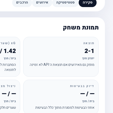
סקירה
סטטיסטיקה
אירועים
הרכבים
תמונת משחק
תוצאה
xG (שערים צפויים)
1.42 / 1.29
2-1
יתרון חוץ
בית / חוץ
מופק גם מאירועים אם תוצאת ה־API לא זמינה
הסתברות לכ
לתוצאה
דיוק בבעיטות
ניצול מצב
— / —
— / —
בית / חוץ
בית / חוץ
אחוז הבעיטות למסגרת מתוך כלל הבעיטות
שערים חלקי