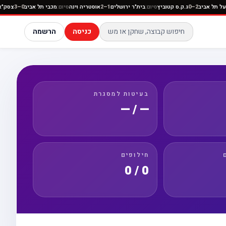
סיום:
הפועל תל אביב
2–0
ג.ק.ס קטוביץ
סיום:
בית"ר ירושלים
1–2
אוסטריה וינה
סיום:
מכבי תל אביב
0–3
כניסה
הרשמה
בעיטות למסגרת
— / —
חילופים
0 / 0