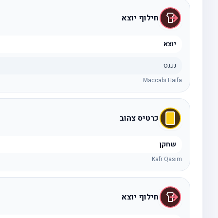
חילוף יוצא
יוצא
נכנס
Maccabi Haifa
כרטיס צהוב
שחקן
Kafr Qasim
חילוף יוצא