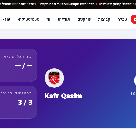
בי נתניה
חי
הפועל קטמון ירושלים
0–0
מכבי פתח תקווה
חי
הפועל פתח תקווה
0–1
מכבי נתניה
סיום
טבלה
קבוצות
שחקנים
תחזיות
חי
סטטיסטיקה
עוד
▾
▾
כדורגל שליטה
— / —
כרטיסים צהובים
Kafr Qasim
3 / 3