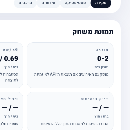
סקירה
סטטיסטיקה
אירועים
הרכבים
תמונת משחק
תוצאה
xG (שערים צפויים)
0.69 / 2.81
0-2
יתרון בית
בית / חוץ
מופק גם מאירועים אם תוצאת ה־API לא זמינה
הסתברות לכ
לתוצאה
דיוק בבעיטות
ניצול מצב
— / —
— / —
בית / חוץ
בית / חוץ
אחוז הבעיטות למסגרת מתוך כלל הבעיטות
שערים חלקי