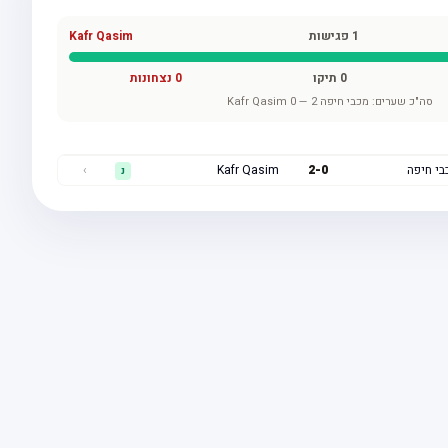
1
פגישות
Kafr Qasim
0
תיקו
0
נצחונות
סה"כ שערים:
מכבי חיפה
2
—
0
Kafr Qasim
בי חיפה
0
-
2
Kafr Qasim
›
נ