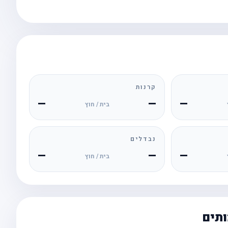
קרנות
—
—
—
בית / חוץ
נבדלים
—
—
—
בית / חוץ
ותים