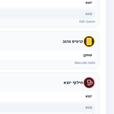
יוצא
נכנס
Kafr Qasim
כרטיס צהוב
שחקן
Maccabi Haifa
חילוף יוצא
יוצא
נכנס