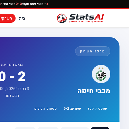
חי
מכבי פתח תקווה
0–0
מכ
בית
משחקים
מרכז משחק
גביע המדינה
0 - 2
3 בפבר׳ 2026, 18:00
מכבי חיפה
רבע גמר
שופט:
י. קלז
שערים:
2
-
0
סטטוס:
הסתיים