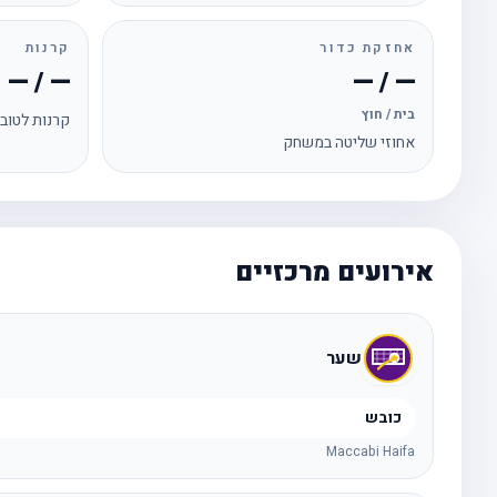
אחזקת כדור
קרנות
— / —
— / —
בית / חוץ
קרנות לטוב
אחוזי שליטה במשחק
אירועים מרכזיים
שער
כובש
Maccabi Haifa