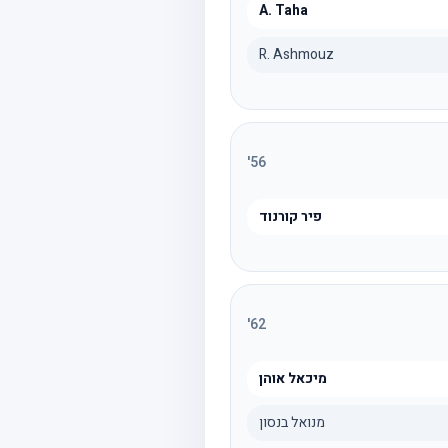
A. Taha
R. Ashmouz
'
56
פיר קורנוד
'
62
מיכאל אוהן
מנואל בנסון