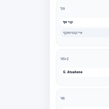
'
39
קני סף
איי קנגניסוקף
'
45
+2
G. Atuahene
'
46