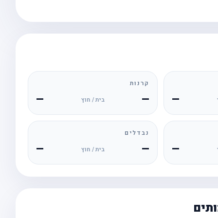
קרנות
—
—
—
בית / חוץ
נבדלים
—
—
—
בית / חוץ
ותים