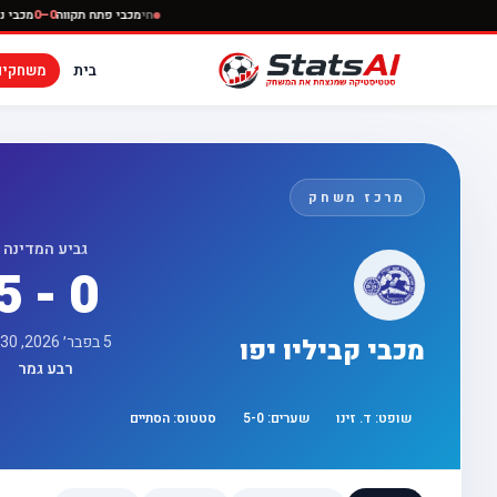
חי
מכבי פתח תקווה
0
בית
משחקים
מרכז משחק
גביע המדינה
5 - 0
5 בפבר׳ 2026, 18:30
מכבי קביליו יפו
רבע גמר
שופט:
ד. זינו
שערים:
0
-
5
סטטוס:
הסתיים