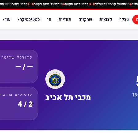
0–
מכבי נתניה
חי
הפועל קטמון ירושלים
0–0
מכבי פתח תקווה
חי
הפועל פתח תקווה
0–1
מכבי נתנ
טבלה
קבוצות
שחקנים
תחזיות
חי
סטטיסטיקה
עוד
▾
▾
כדורגל שליטה
— / —
כרטיסים צהובים
מכבי תל אביב
2 / 4