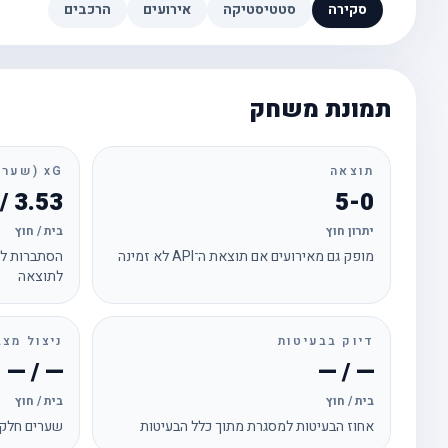
סקירה
סטטיסטיקה
אירועים
הרכבים
תמונת משחק
תוצאה
xG (שערים צפויים)
3.53 / 0.74
5-0
יתרון חוץ
בית / חוץ
מופק גם מאירועים אם תוצאת ה־API לא זמינה
הסתברות לכ
לתוצאה
דיוק בבעיטות
ניצול מצב
— / —
— / —
בית / חוץ
בית / חוץ
אחוז הבעיטות למסגרת מתוך כלל הבעיטות
שערים חלקי