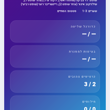
שופט:
לוי צביקה (שופט ראשי), ירקוני עידן (עוזר שופט 1),
שילניקוב איגור (עוזר שופט 2), ריינשרייבר רועי (שופט רביעי)
שערים:
3
-
1
סטטוס:
הסתיים
כדורגל שליטה
— / —
בעיטות למסגרת
— / —
כרטיסים צהובים
2 / 3
חילופים
0 / 0