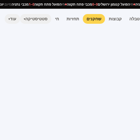
תניה
חי
הפועל קטמון ירושלים
0–0
מכבי פתח תקווה
חי
הפועל פתח תקווה
0–1
מכבי נתניה
סיום:
י
טבלה
קבוצות
שחקנים
תחזיות
חי
סטטיסטיקה
עוד
▾
▾