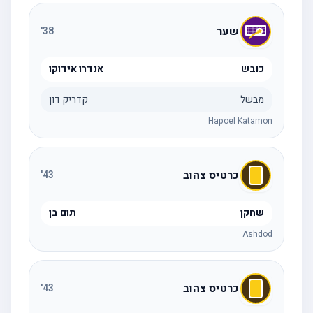
שער
'
38
כובש
אנדרו אידוקו
מבשל
קדריק דון
Hapoel Katamon
כרטיס צהוב
'
43
שחקן
תום בן
Ashdod
כרטיס צהוב
'
43