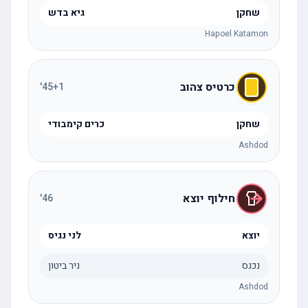
שחקן
גיא בדש
Hapoel Katamon
כרטיס צהוב
'
45
+1
שחקן
כרים קימבודי
Ashdod
חילוף יוצא
'
46
יוצא
לני נגיס
נכנס
ניר ביטון
Ashdod