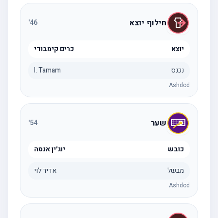
חילוף יוצא
'
46
יוצא
כרים קימבודי
נכנס
I. Tamam
Ashdod
שער
'
54
כובש
יוג׳ין אנסה
מבשל
אדיר לוי
Ashdod