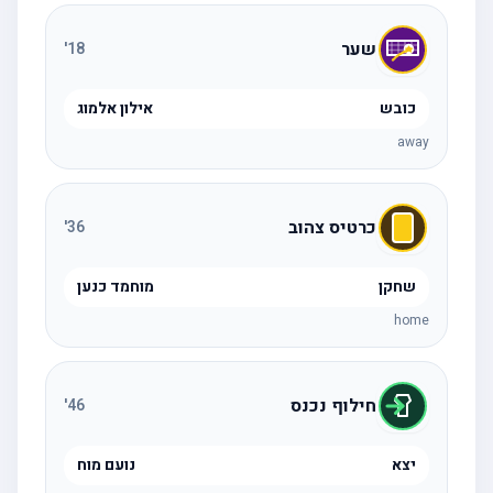
שער
'
18
כובש
אילון אלמוג
away
כרטיס צהוב
'
36
שחקן
מוחמד כנען
home
חילוף נכנס
'
46
יצא
נועם מוח