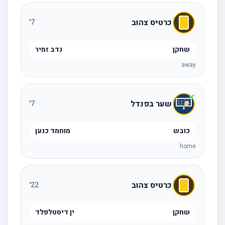
כרטיס צהוב
'
7
שחקן
נדב זמיר
away
שער בפנדל
'
7
כובש
מוחמד כנען
home
כרטיס צהוב
'
22
שחקן
ין דיסטלפלד