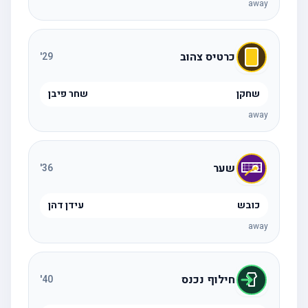
away
כרטיס צהוב
'
29
שחקן
שחר פיבן
away
שער
'
36
כובש
עידן דהן
away
חילוף נכנס
'
40