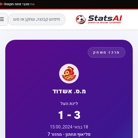
חי
מכבי פתח תקווה
☰
מרכז משחק
מ.ס. אשדוד
ליגת העל
1 - 3
18 במאי 2024, 15:00
פליאוף תחתון - מחזור 7