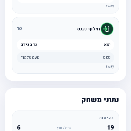
away
חילוף נכנס
'
53
יצא
נדב נידם
נכנס
נועם מלמוד
away
נתוני משחק
בעיטות
6
19
בית / חוץ