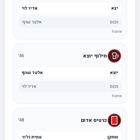
יצא
אדיר לוי
נכנס
אלעד שהף
home
חילוף יוצא
'
46
יוצא
אלעד שהף
נכנס
אדיר לוי
home
כרטיס אדום
'
48
שחקן
עמית גלזר