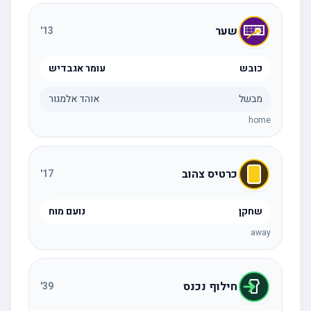
שער
'
13
כובש
עומר אגבדיש
מבשל
אוהד אלמגור
home
כרטיס צהוב
'
17
שחקן
נועם מוח
away
חילוף נכנס
'
39