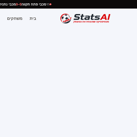
חי
מכבי פתח תקווה
0–0
מכבי נת
בית
משחקים