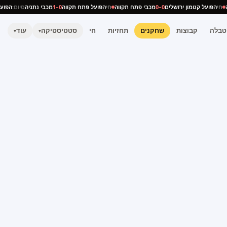
ניה
חי
הפועל קטמון ירושלים
0–0
מכבי פתח תקווה
חי
הפועל פתח תקווה
0–1
מכבי נתניה
סיום:
הפ
טבלה
קבוצות
שחקנים
תחזיות
חי
סטטיסטיקה
עוד
▾
▾