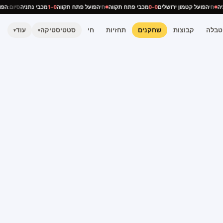
תניה
חי
הפועל קטמון ירושלים
0–0
מכבי פתח תקווה
חי
הפועל פתח תקווה
0–1
מכבי נתניה
סיום:
ה
טבלה
קבוצות
שחקנים
תחזיות
חי
סטטיסטיקה
עוד
▾
▾