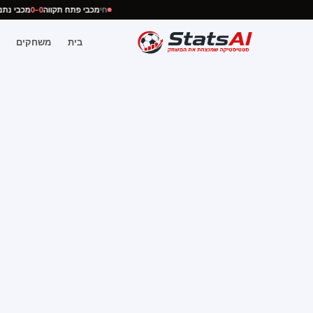
חי
מכבי פתח תקווה
0–0
מכבי נ
בית
משחקים