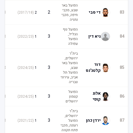
הפועל באר
שבע, מכבי
3
83
די סבי
2
)
2017/18
(
2
חיפה, מכבי
נתניה
הפועל נוף
הגליל,
3
84
גיא דין
3
)
2022/23
(
1
הפועל
עפולה
בית"ר
ירושלים,
הפועל באר
דוד
3
3
85
שבע,
1
(
2024/25
)
קלטג'נס
הפועל תל
אביב, עירוני
טבריה
הפועל
אלוג
3
3
86
קטמון
1
(
2024/25
)
קופי
ירושלים
בית"ר
ירושלים,
3
87
ירדן כהן
3
הפועל
1
(
2021/22
)
רעננה, מכבי
פתח תקווה