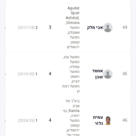
Agudat
Sport
Ashdod,
Dimona,
4
44
אבי מלק
3
הפועל
2
(
2017/18
)
אשקלון,
הפועל
קטמון
ירושלים
הפועל עכו,
הפועל
עפולה,
אחמד
הפועל
4
4
45
)
2019/20
(
1
שבן
ראשון
לציון,
הפועל רמת
גן
בית"ר תל
אביב
Ramla, בני
יהודה,
עמית
4
4
46
הפועל
1
(
2024/25
)
גלזר
קטמון
ירושלים,
מכבי תל