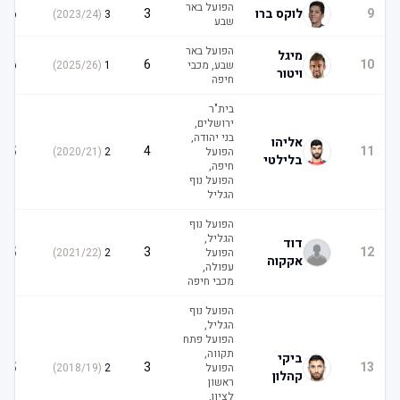
הפועל באר
6
9
לוקס ברו
3
)
2023/24
(
3
שבע
הפועל באר
מיגל
6
6
10
שבע, מכבי
1
(
2025/26
)
ויטור
חיפה
בית"ר
ירושלים,
בני יהודה,
אליהו
5
4
11
הפועל
2
(
2020/21
)
בלילטי
חיפה,
הפועל נוף
הגליל
הפועל נוף
הגליל,
דוד
5
3
12
הפועל
2
(
2021/22
)
אקקוה
עפולה,
מכבי חיפה
הפועל נוף
הגליל,
הפועל פתח
תקווה,
ביקי
5
3
13
הפועל
2
(
2018/19
)
קהלון
ראשון
לציון,