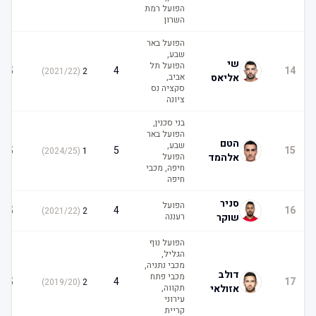
הפועל רמת
השרון
הפועל באר
שבע,
שי
הפועל תל
5
4
14
)
2021/22
(
2
אליאס
אביב,
סקציה נס
ציונה
בני סכנין,
הפועל באר
הטם
שבע,
5
5
15
)
2024/25
(
1
אלהמד
הפועל
חיפה, מכבי
חיפה
סניר
הפועל
5
4
16
)
2021/22
(
2
שוקר
רעננה
הפועל נוף
הגליל,
מכבי נתניה,
דולב
מכבי פתח
5
4
17
)
2019/20
(
2
אזולאי
תקווה,
עירוני
קריית