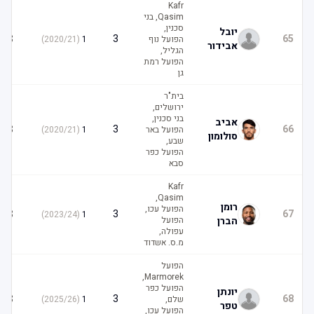
Kafr
Qasim, בני
סכנין,
יובל
3
3
65
הפועל נוף
1
(
2020/21
)
אבידור
הגליל,
הפועל רמת
גן
בית"ר
ירושלים,
בני סכנין,
אביב
3
3
66
הפועל באר
1
(
2020/21
)
סולומון
שבע,
הפועל כפר
סבא
Kafr
Qasim,
רומן
הפועל עכו,
3
3
67
)
2023/24
(
1
הברן
הפועל
עפולה,
מ.ס. אשדוד
הפועל
Marmorek,
הפועל כפר
יונתן
3
3
68
שלם,
1
(
2025/26
)
טפר
הפועל עכו,