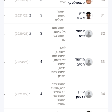
4
3
30
)
2023/24
(
2
קנצפולסקי
אביב
הפועל
אוק
4
3
31
קטמון
2
(
2021/22
)
אשט
ירושלים
הפועל אום
אחמד
אל-פאחם,
4
3
32
)
2020/21
(
2
יונס
הפועל בני
לוד
Kafr
Qasim,
הפועל אום
מוחמד
אל-פאחם,
4
4
33
)
2024/25
(
1
חטיב
הפועל
חדרה,
הפועל רמת
השרון
הפועל כפר
סבא, הפועל
קווין
נוף הגליל,
4
4
34
)
2021/22
(
1
רנסטן
הפועל עכו,
הפועל
עפולה