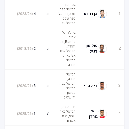
בני יהודה,
הפועל כפר
9
1
בן רחרט
5
סבא, הפועל
4
(
2023/24
)
כפר שלם,
הפועל עכו
בית"ר תל
אביב
Ramla, בני
סולומון
יהודה,
7
5
2
)
2018/19
(
2
דניל
הפועל אום
אל-פאחם,
הפועל
חדרה
הפועל
חדרה,
הפועל עכו,
7
3
די לבדי
5
)
2020/21
(
3
הפועל
קטמון
ירושלים
בני יהודה,
רועי
הפועל באר
7
7
4
)
2025/26
(
1
גורדן
שבע, מ.ס.
אשדוד