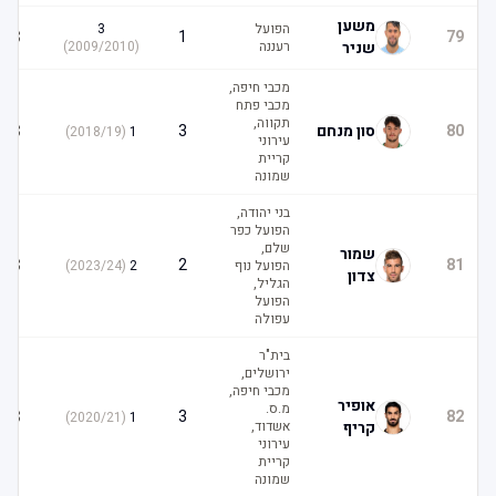
משען
הפועל
3
3
1
79
שניר
רעננה
(
2009/2010
)
מכבי חיפה,
מכבי פתח
תקווה,
3
80
סון מנחם
3
)
2018/19
(
1
עירוני
קריית
שמונה
בני יהודה,
הפועל כפר
שלם,
שמור
3
2
81
הפועל נוף
2
(
2023/24
)
צדון
הגליל,
הפועל
עפולה
בית"ר
ירושלים,
מכבי חיפה,
אופיר
מ.ס.
3
3
82
)
2020/21
(
1
קריף
אשדוד,
עירוני
קריית
שמונה