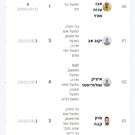
אבו
הפועל בני
4
4
1
40
ענזה
לוד
(
2009/2010
)
מורד
בני יהודה,
הפועל אום
אל-פאחם,
4
41
יקוב אב
3
הפועל
2
(
2023/24
)
חדרה,
הפועל כפר
שלם
Kafr
Qasim,
הפועל
איציק
חדרה,
4
4
42
)
2022/23
(
1
שולמייסטר
הפועל פתח
תקווה,
הפועל
ראשון לציון
בני סכנין,
הפועל אום
מרון
אל-פאחם,
4
3
43
)
2022/23
(
2
קבה
הפועל באר
שבע, מכבי
בני ריינה