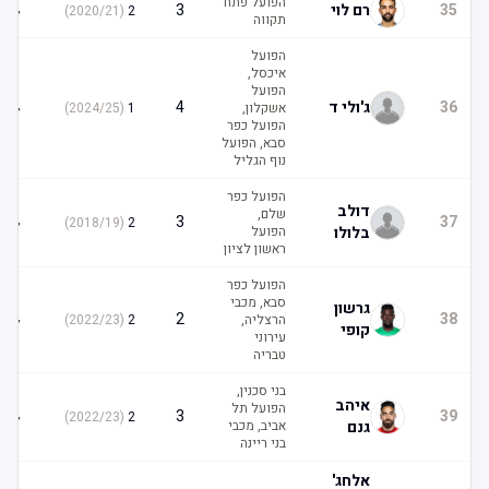
הפועל פתח
4
35
רם לוי
3
)
2020/21
(
2
תקווה
הפועל
איכסל,
הפועל
4
36
ג'ולי ד
4
אשקלון,
1
(
2024/25
)
הפועל כפר
סבא, הפועל
נוף הגליל
הפועל כפר
דולב
שלם,
4
3
37
)
2018/19
(
2
בלולו
הפועל
ראשון לציון
הפועל כפר
סבא, מכבי
גרשון
4
2
38
הרצליה,
2
(
2022/23
)
קופי
עירוני
טבריה
בני סכנין,
איהב
הפועל תל
4
3
39
)
2022/23
(
2
גנם
אביב, מכבי
בני ריינה
אלחג'