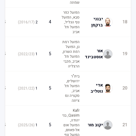
שמונה
הפועל כפר
סבא, הפועל
יבגני
5
4
18
נוף הגליל,
2
(
2016/17
)
ברקמן
הפועל תל
אביב
הפועל רמת
גן, הפועל
אור
רמת השרון,
5
5
19
)
2022/23
(
1
אוסטבינד
הפועל תל
אביב, מכבי
הרצליה
בית"ר
ירושלים,
אדי
הפועל תל
5
5
20
)
2021/22
(
1
גוטליב
אביב,
סקציה נס
ציונה
Kafr
Qasim, בני
יהודה,
5
21
יקוב מור
5
הפועל אום
1
(
2025/26
)
אל-פאחם,
הפועל נוף