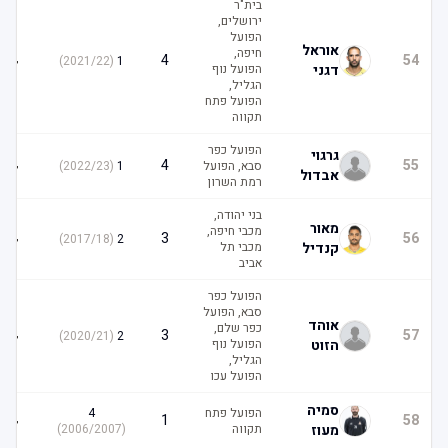
בית"ר
ירושלים,
הפועל
אוראל
חיפה,
4
4
54
)
2021/22
(
1
דגני
הפועל נוף
הגליל,
הפועל פתח
תקווה
הפועל כפר
גרגוי
4
4
55
סבא, הפועל
1
(
2022/23
)
אבדול
רמת השרון
בני יהודה,
מאור
מכבי חיפה,
4
3
56
)
2017/18
(
2
קנדיל
מכבי תל
אביב
הפועל כפר
סבא, הפועל
אוהד
כפר שלם,
4
3
57
)
2020/21
(
2
הזוט
הפועל נוף
הגליל,
הפועל עכו
סמיה
הפועל פתח
4
4
1
58
מעוז
תקווה
(
2006/2007
)