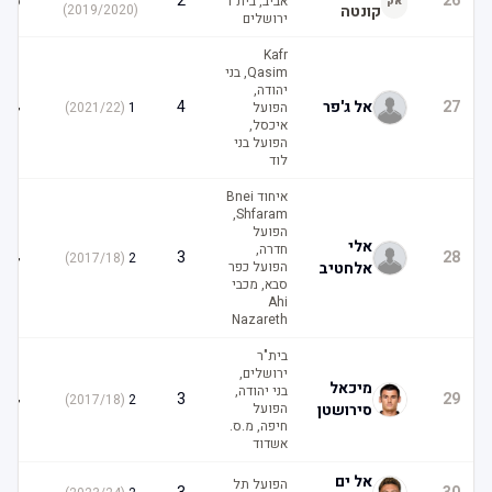
5
2
26
אביב, בית"ר
אק
קונטה
(
2019/2020
)
ירושלים
Kafr
Qasim, בני
יהודה,
4
27
אל ג'פר
4
הפועל
1
(
2021/22
)
איכסל,
הפועל בני
לוד
איחוד Bnei
Shfaram,
הפועל
אלי
חדרה,
4
3
28
)
2017/18
(
2
אלחטיב
הפועל כפר
סבא, מכבי
Ahi
Nazareth
בית"ר
ירושלים,
מיכאל
בני יהודה,
4
3
29
)
2017/18
(
2
סירושטן
הפועל
חיפה, מ.ס.
אשדוד
אל ים
הפועל תל