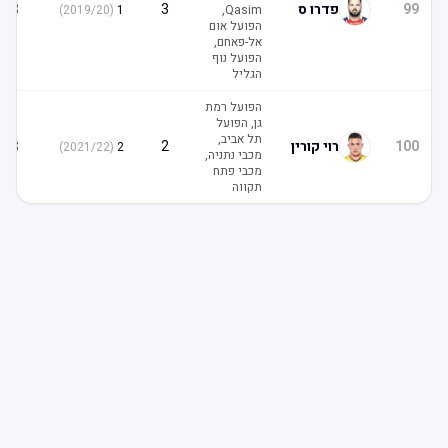
3
99
פדרו ס
3
)
2019/20
(
1
Qasim,
הפועל אום
אל-פאחם,
הפועל נוף
הגליל
הפועל רמת
גן, הפועל
תל אביב,
3
100
רוי קורין
2
)
2021/22
(
2
מכבי נתניה,
מכבי פתח
תקווה