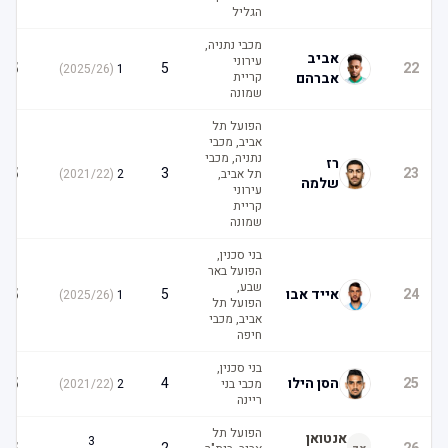
הגליל
מכבי נתניה,
אביב
עירוני
5
5
22
)
2025/26
(
1
אברהם
קריית
שמונה
הפועל תל
אביב, מכבי
נתניה, מכבי
רז
5
3
23
תל אביב,
2
(
2021/22
)
שלמה
עירוני
קריית
שמונה
בני סכנין,
הפועל באר
שבע,
5
24
אייד אבו
5
)
2025/26
(
1
הפועל תל
אביב, מכבי
חיפה
בני סכנין,
5
25
הסן הילו
4
מכבי בני
2
(
2021/22
)
ריינה
הפועל תל
אנטואן
3