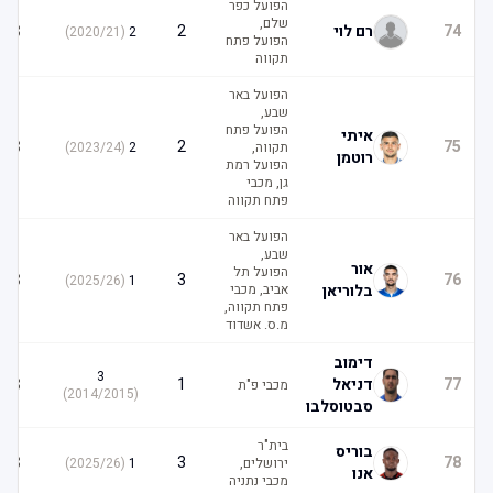
הפועל כפר
שלם,
3
74
רם לוי
2
)
2020/21
(
2
הפועל פתח
תקווה
הפועל באר
שבע,
הפועל פתח
איתי
3
2
75
תקווה,
2
(
2023/24
)
רוטמן
הפועל רמת
גן, מכבי
פתח תקווה
הפועל באר
שבע,
אור
הפועל תל
3
3
76
)
2025/26
(
1
בלוריאן
אביב, מכבי
פתח תקווה,
מ.ס. אשדוד
דימוב
3
3
77
דניאל
1
מכבי פ"ת
)
2014/2015
(
סבטוסלבו
בית"ר
בוריס
3
3
78
ירושלים,
1
(
2025/26
)
אנו
מכבי נתניה