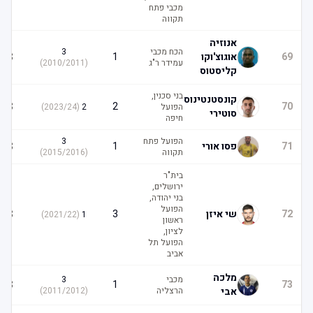
מכבי פתח
תקווה
אנוזיה
הכח מכבי
3
3
69
אוגוצ'וקו
1
עמידר ר"ג
(
2010/2011
)
קליסטוס
בני סכנין,
קונסטנטינוס
3
2
70
הפועל
2
(
2023/24
)
סוטירי
חיפה
הפועל פתח
3
3
71
פסו אורי
1
תקווה
(
2015/2016
)
בית"ר
ירושלים,
בני יהודה,
הפועל
3
72
שי איזן
3
)
2021/22
(
1
ראשון
לציון,
הפועל תל
אביב
מלכה
מכבי
3
3
1
73
אבי
הרצליה
(
2011/2012
)