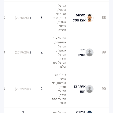
הפועל
איכסל,
מכבי בני
פיראס
3
3
88
ריינה, מ.ס.
1
(
2025/26
)
אבו עקל
אשדוד,
עירוני
טבריה
הפועל אום
אל-פאחם,
הפועל
ריף
אשקלון,
3
2
89
)
2019/20
(
2
מסיק
הפועל
חדרה,
הפועל כפר
שלם
בית"ר תל
אביב
Ramla, בני
איתי בן
סכנין,
3
2
90
)
2022/23
(
2
חמו
הפועל
חיפה,
הפועל רמת
השרון
בייסה
הפועל כפר
3