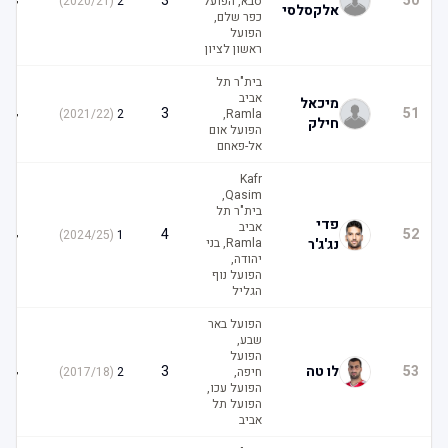
4
3
50
סבא, הפועל
2
(
2020/21
)
אלקסלסי
כפר שלם,
הפועל
ראשון לציון
בית"ר תל
אביב
מיכאל
4
3
51
)
2021/22
(
2
Ramla,
חילק
הפועל אום
אל-פאחם
Kafr
Qasim,
בית"ר תל
פדי
אביב
4
4
52
)
2024/25
(
1
נג'ג'ר
Ramla, בני
יהודה,
הפועל נוף
הגליל
הפועל באר
שבע,
הפועל
4
53
לו טה
3
חיפה,
2
(
2017/18
)
הפועל עכו,
הפועל תל
אביב