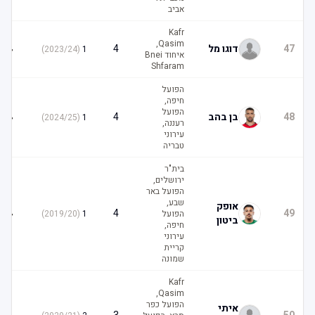
אביב
Kafr
Qasim,
4
47
דוגו מל
4
)
2023/24
(
1
איחוד Bnei
Shfaram
הפועל
חיפה,
הפועל
4
48
בן בהב
4
)
2024/25
(
1
רעננה,
עירוני
טבריה
בית"ר
ירושלים,
הפועל באר
שבע,
אופק
4
4
49
הפועל
1
(
2019/20
)
ביטון
חיפה,
עירוני
קריית
שמונה
Kafr
Qasim,
הפועל כפר
איתי