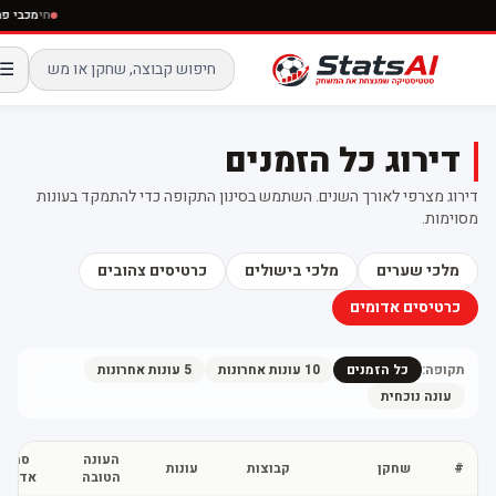
ח
☰
דירוג כל הזמנים
דירוג מצרפי לאורך השנים. השתמש בסינון התקופה כדי להתמקד בעונות
מסוימות.
מלכי שערים
מלכי בישולים
כרטיסים צהובים
כרטיסים אדומים
תקופה:
כל הזמנים
10 עונות אחרונות
5 עונות אחרונות
עונה נוכחית
העונה
סה"כ
#
שחקן
קבוצות
עונות
הטובה
אדומים