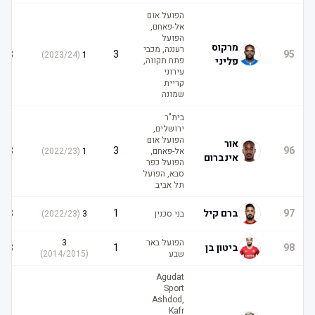
הפועל אום
אל-פאחם,
הפועל
מרקוס
רעננה, מכבי
3
3
95
)
2023/24
(
1
פליני
פתח תקווה,
עירוני
קריית
שמונה
בית"ר
ירושלים,
הפועל אום
אור
3
3
96
אל-פאחם,
1
(
2022/23
)
אינברום
הפועל כפר
סבא, הפועל
תל אביב
3
97
ברם קיל
1
בני סכנין
3
(
2022/23
)
הפועל באר
3
3
98
ביטון בן
1
שבע
(
2014/2015
)
Agudat
Sport
Ashdod,
Kafr