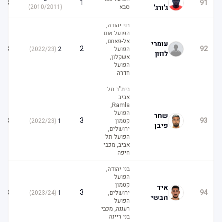
3
1
91
ג'ורג'
סבא
(
2010/2011
)
בני יהודה,
הפועל אום
אל-פאחם,
עומרי
3
2
92
הפועל
2
(
2022/23
)
לוזון
אשקלון,
הפועל
חדרה
בית"ר תל
אביב
Ramla,
הפועל
שחר
3
3
93
קטמון
1
(
2022/23
)
פיבן
ירושלים,
הפועל תל
אביב, מכבי
חיפה
בני יהודה,
הפועל
קטמון
איד
3
3
94
ירושלים,
1
(
2023/24
)
הבשי
הפועל
רעננה, מכבי
בני ריינה