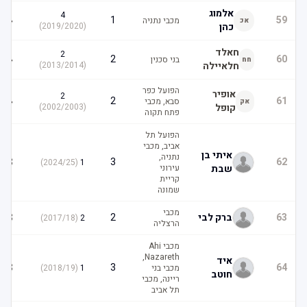
אלמוג
4
4
1
59
מכבי נתניה
אכ
כהן
(
2019/2020
)
חאלד
2
4
2
60
בני סכנין
חח
חלאיילה
(
2013/2014
)
הפועל כפר
אופיר
2
4
2
61
סבא, מכבי
אק
קופל
(
2002/2003
)
פתח תקוה
הפועל תל
אביב, מכבי
איתי בן
נתניה,
3
3
62
)
2024/25
(
1
שבת
עירוני
קריית
שמונה
מכבי
3
63
ברק לבי
2
)
2017/18
(
2
הרצליה
מכבי Ahi
Nazareth,
איד
3
3
64
מכבי בני
1
(
2018/19
)
חוטב
ריינה, מכבי
תל אביב