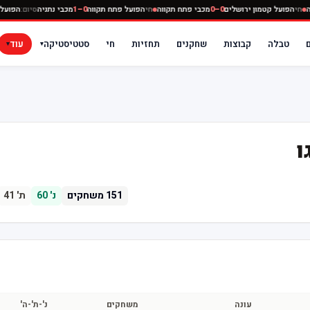
תניה
חי
הפועל קטמון ירושלים
0–0
מכבי פתח תקווה
חי
הפועל פתח תקווה
0–1
מכבי נתניה
סיום:
הפו
טבלה
קבוצות
שחקנים
תחזיות
חי
סטטיסטיקה
עוד
▾
▾
ו
151
משחקים
נ'
60
ת'
41
עונה
משחקים
נ'-ת'-ה'