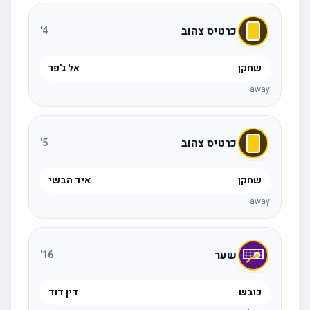
כרטיס צהוב
'
4
שחקן
אל ג'פר
away
כרטיס צהוב
'
5
שחקן
איד הבשי
away
שער
'
16
כובש
דין דוד