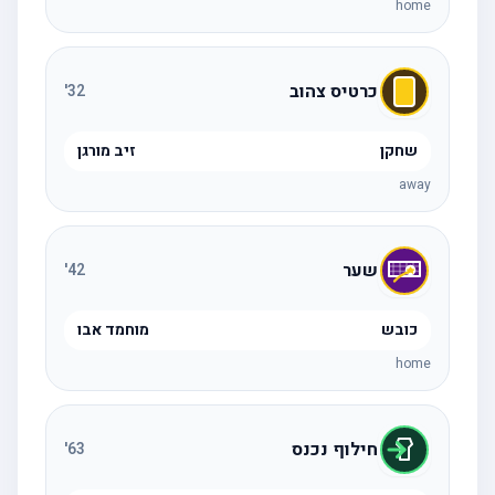
home
כרטיס צהוב
'
32
שחקן
זיב מורגן
away
שער
'
42
כובש
מוחמד אבו
home
חילוף נכנס
'
63