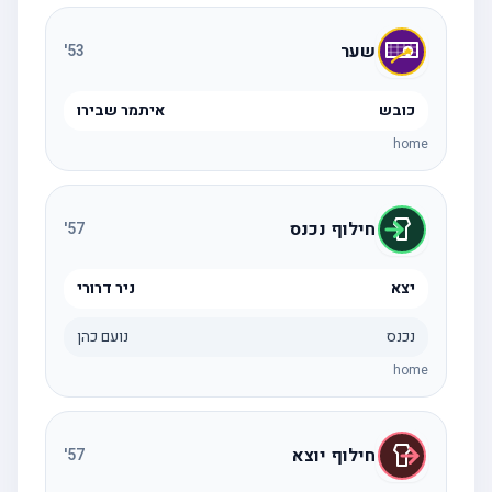
שער
'
53
כובש
איתמר שבירו
home
חילוף נכנס
'
57
יצא
ניר דרורי
נכנס
נועם כהן
home
חילוף יוצא
'
57