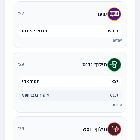
שער
'
27
כובש
פרנצדי פירוט
away
חילוף נכנס
'
29
יצא
תמיר אדי
נכנס
אופיר בנבנישתי
home
חילוף יוצא
'
29