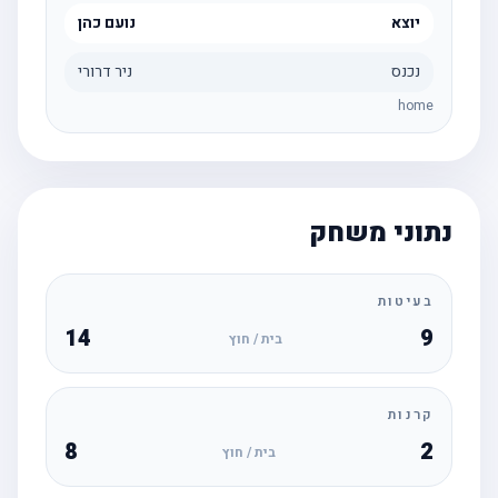
יוצא
נועם כהן
נכנס
ניר דרורי
home
נתוני משחק
בעיטות
14
9
בית / חוץ
קרנות
8
2
בית / חוץ