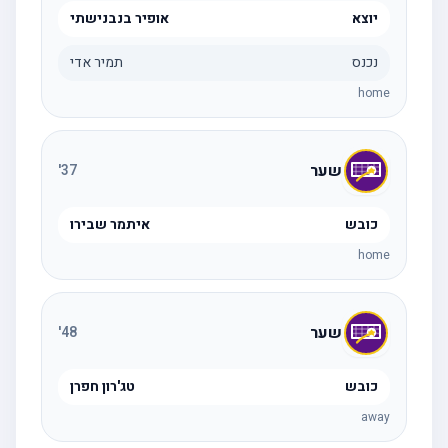
יוצא
אופיר בנבנישתי
נכנס
תמיר אדי
home
שער
'
37
כובש
איתמר שבירו
home
שער
'
48
כובש
טג'רון חפרן
away