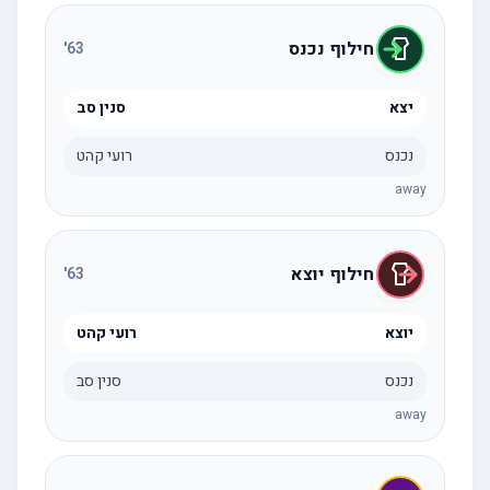
חילוף נכנס
'
63
יצא
סנין סב
נכנס
רועי קהט
away
חילוף יוצא
'
63
יוצא
רועי קהט
נכנס
סנין סב
away