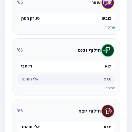
שער
'
65
כובש
טג'רון חפרן
home
חילוף נכנס
'
66
יצא
די סבי
נכנס
אלי מוהמד
home
חילוף יוצא
'
66
יוצא
אלי מוהמד