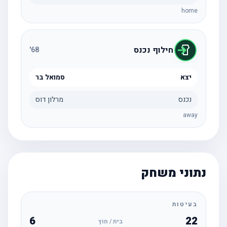
home
חילוף נכנס
'
68
יצא
סמואל בר
נכנס
מרלון דוס
away
נתוני משחק
בעיטות
6
22
בית / חוץ