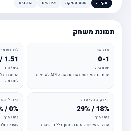
סקירה
סטטיסטיקה
אירועים
הרכבים
תמונת משחק
תוצאה
xG (שערים צפויים)
1.51 / 1.04
0-1
יתרון בית
בית / חוץ
מופק גם מאירועים אם תוצאת ה־API לא זמינה
הסתברות לכ
לתוצאה
דיוק בבעיטות
ניצול מצב
0% / 50%
18% / 29%
בית / חוץ
בית / חוץ
אחוז הבעיטות למסגרת מתוך כלל הבעיטות
שערים חלקי