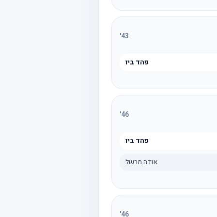
'
43
פהד ביו
'
46
פהד ביו
אודה מרשל
'
46