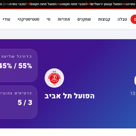
ה
0–0
מכבי נתניה
חי
הפועל קטמון ירושלים
0–0
מכבי פתח תקווה
חי
הפועל פתח תקווה
0–1
מכבי נ
טבלה
קבוצות
שחקנים
תחזיות
חי
סטטיסטיקה
עוד
▾
▾
כדורגל שליטה
55% / 45%
כרטיסים צהובים
הפועל תל אביב
3 / 5