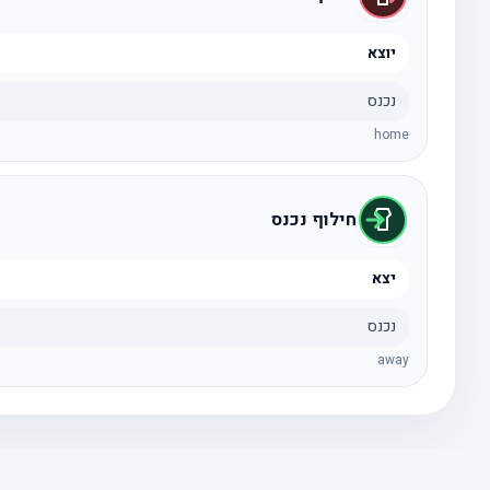
יוצא
נכנס
home
חילוף נכנס
יצא
נכנס
away