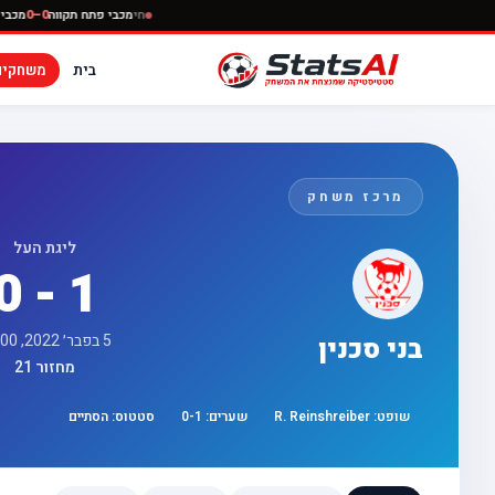
חי
מכבי פתח תקוו
בית
משחקים
מרכז משחק
ליגת העל
0 - 1
5 בפבר׳ 2022, 13:00
בני סכנין
מחזור 21
שופט:
R. Reinshreiber
שערים:
1
-
0
סטטוס:
הסתיים