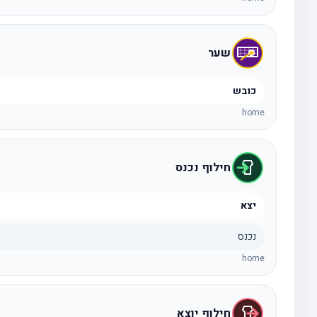
שער
כובש
home
חילוף נכנס
יצא
נכנס
home
חילוף יוצא