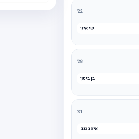
'
22
שי איזן
'
28
בן ביטון
'
31
איהב גנם