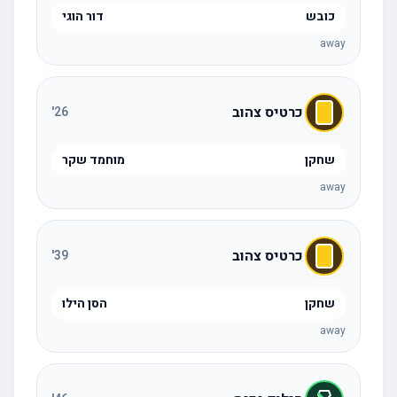
כובש
דור הוגי
away
כרטיס צהוב
'
26
שחקן
מוחמד שקר
away
כרטיס צהוב
'
39
שחקן
הסן הילו
away