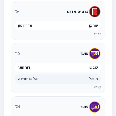
כרטיס אדום
'
-5
שחקן
אדרין פון
away
שער
'
15
כובש
דור הוגי
מבשל
יואל אביחצירה
away
שער
'
24