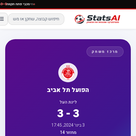
חי
מכבי פתח תקווה
0–0
☰
מרכז משחק
הפועל תל אביב
ליגת העל
3 - 3
3 בינו׳ 2024, 17:45
מחזור 14