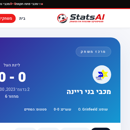
חי
מכבי פתח תקווה
0–0
בית
משחקים
מרכז משחק
ליגת העל
0 - 0
2 בדצמ׳ 2023, 17:00
מכבי בני ריינה
מחזור 6
שופט:
O. Grinfeeld
שערים:
0
-
0
סטטוס:
הסתיים