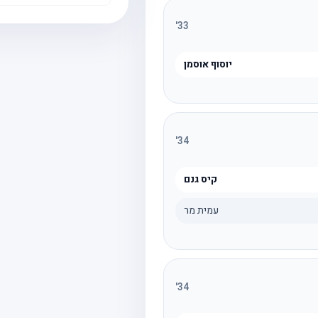
'
33
יוסוף אוסמן
'
34
קיס גנם
עמית מר
'
34