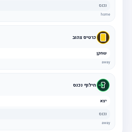
נכנס
home
כרטיס צהוב
שחקן
away
חילוף נכנס
יצא
נכנס
away