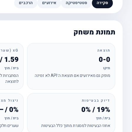
סקירה
סטטיסטיקה
אירועים
הרכבים
תמונת משחק
תוצאה
xG (שערים צפויים)
1.59 / 0.44
0-0
תיקו
בית / חוץ
מופק גם מאירועים אם תוצאת ה־API לא זמינה
הסתברות לכ
לתוצאה
דיוק בבעיטות
ניצול מצב
0% / —
19% / 0%
בית / חוץ
בית / חוץ
אחוז הבעיטות למסגרת מתוך כלל הבעיטות
שערים חלקי