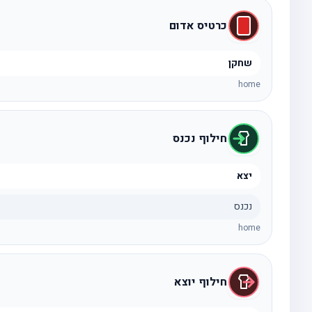
כרטיס אדום
שחקן
home
חילוף נכנס
יצא
נכנס
home
חילוף יוצא