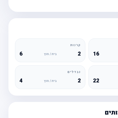
קרנות
6
2
16
בית / חוץ
נבדלים
4
2
22
בית / חוץ
ותים