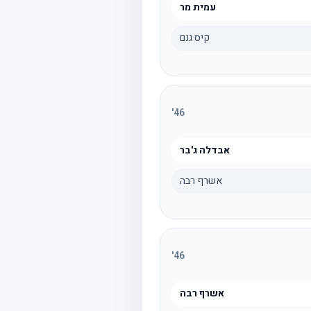
עמית מר
קיס גנם
'
46
אבדלה ג'בר
אשרף רבה
'
46
אשרף רבה