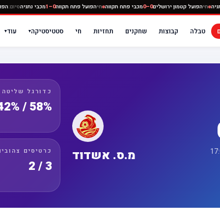
מכבי נתניה
חי
הפועל קטמון ירושלים
0–0
מכבי פתח תקווה
חי
הפועל פתח תקווה
0–1
מכבי נתני
טבלה
קבוצות
שחקנים
תחזיות
חי
סטטיסטיקה
עוד
▾
▾
כדורגל שליטה
58% / 42%
כרטיסים צהובים
מ.ס. אשדוד
3 / 2