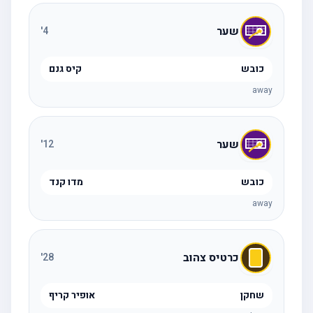
שער
'
4
כובש
קיס גנם
away
שער
'
12
כובש
מדו קנד
away
כרטיס צהוב
'
28
שחקן
אופיר קריף