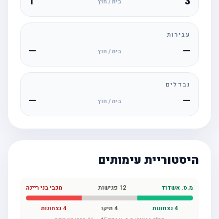
1
3
בית / חוץ
עבירות
—
—
בית / חוץ
נבדלים
—
—
בית / חוץ
היסטוריית עימותים
מ.ס. אשדוד
12
פגישות
מכבי בני ריינה
4
נצחונות
4
תיקו
4
נצחונות