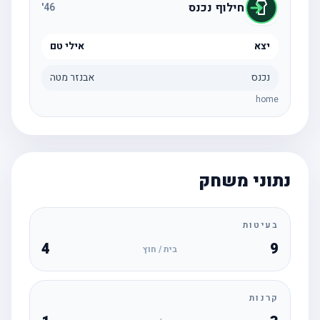
חילוף נכנס
'
46
יצא
אילי טם
נכנס
אבנזר מטה
home
נתוני משחק
בעיטות
4
9
בית / חוץ
קרנות