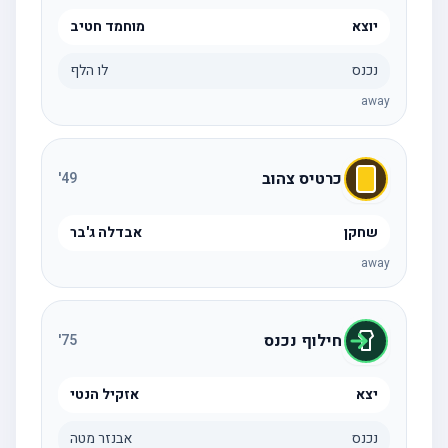
יוצא
מוחמד חטיב
נכנס
לו הלף
away
כרטיס צהוב
'
49
שחקן
אבדלה ג'בר
away
חילוף נכנס
'
75
יצא
אזקיל הנטי
נכנס
אבנזר מטה