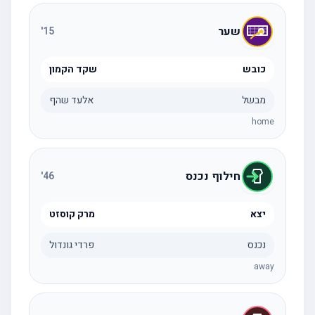
שער
'
15
כובש
שקד הקמון
מבשל
אלעד שהף
home
חילוף נכנס
'
46
יצא
מרק קוסזט
נכנס
פרדי גונדול
away